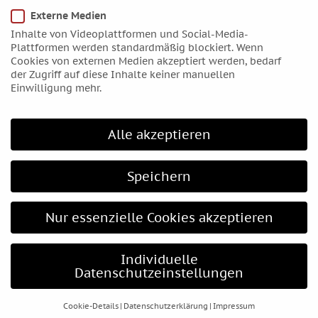
Externe Medien
April 2017
Inhalte von Videoplattformen und Social-Media-
März 2017
Plattformen werden standardmäßig blockiert. Wenn
Februar 2017
Cookies von externen Medien akzeptiert werden, bedarf
der Zugriff auf diese Inhalte keiner manuellen
Januar 2017
Einwilligung mehr.
Dezember 2016
November 2016
Alle akzeptieren
Oktober 2016
September 2016
Speichern
August 2016
Juli 2016
Nur essenzielle Cookies akzeptieren
Juni 2016
Mai 2016
Individuelle
April 2016
Datenschutzeinstellungen
März 2016
Februar 2016
Cookie-Details
Datenschutzerklärung
Impressum