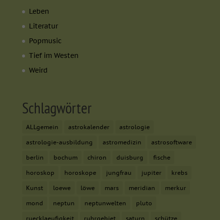
Leben
Literatur
Popmusic
Tief im Westen
Weird
Schlagwörter
ALLgemein
astrokalender
astrologie
astrologie-ausbildung
astromedizin
astrosoftware
berlin
bochum
chiron
duisburg
fische
horoskop
horoskope
jungfrau
jupiter
krebs
Kunst
loewe
löwe
mars
meridian
merkur
mond
neptun
neptunwelten
pluto
ruecklaeufigkeit
ruhrgebiet
saturn
schütze