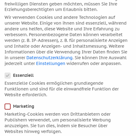
freiwilligen Diensten geben möchten, müssen Sie Ihre
August 2018
Erziehungsberechtigten um Erlaubnis bitten.
Juli 2018
Wir verwenden Cookies und andere Technologien auf
Juni 2018
unserer Website. Einige von ihnen sind essenziell, während
andere uns helfen, diese Website und Ihre Erfahrung zu
Mai 2018
verbessern.
Personenbezogene Daten können verarbeitet
April 2018
werden (z. B. IP-Adressen), z. B. für personalisierte Anzeigen
und Inhalte oder Anzeigen- und Inhaltsmessung.
Weitere
März 2018
Informationen über die Verwendung Ihrer Daten finden Sie
Februar 2018
in unserer
Datenschutzerklärung
.
Sie können Ihre Auswahl
jederzeit unter
Einstellungen
widerrufen oder anpassen.
Januar 2018
Datenschutzeinstellungen
Dezember 2017
Essenziell
November 2017
Essenzielle Cookies ermöglichen grundlegende
Funktionen und sind für die einwandfreie Funktion der
Oktober 2017
Website erforderlich.
September 2017
Marketing
August 2017
Marketing-Cookies werden von Drittanbietern oder
Juli 2017
Publishern verwendet, um personalisierte Werbung
anzuzeigen. Sie tun dies, indem sie Besucher über
Juni 2017
Websites hinweg verfolgen.
Mai 2017