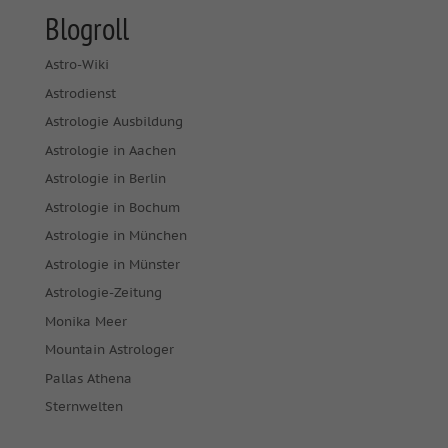
Blogroll
Astro-Wiki
Astrodienst
Astrologie Ausbildung
Astrologie in Aachen
Astrologie in Berlin
Astrologie in Bochum
Astrologie in München
Astrologie in Münster
Astrologie-Zeitung
Monika Meer
Mountain Astrologer
Pallas Athena
Sternwelten