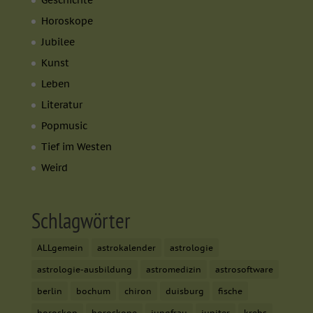
Horoskope
Jubilee
Kunst
Leben
Literatur
Popmusic
Tief im Westen
Weird
Schlagwörter
ALLgemein
astrokalender
astrologie
astrologie-ausbildung
astromedizin
astrosoftware
berlin
bochum
chiron
duisburg
fische
horoskop
horoskope
jungfrau
jupiter
krebs