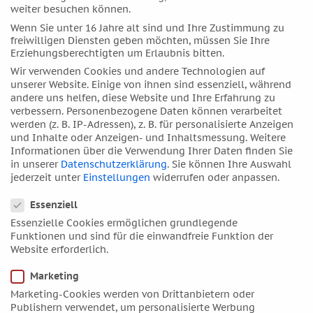
Dezember 2022
weiter besuchen können.
November 2022
Wenn Sie unter 16 Jahre alt sind und Ihre Zustimmung zu
freiwilligen Diensten geben möchten, müssen Sie Ihre
Oktober 2022
Erziehungsberechtigten um Erlaubnis bitten.
September 2022
Wir verwenden Cookies und andere Technologien auf
August 2022
unserer Website. Einige von ihnen sind essenziell, während
andere uns helfen, diese Website und Ihre Erfahrung zu
Juli 2022
verbessern.
Personenbezogene Daten können verarbeitet
Juni 2022
werden (z. B. IP-Adressen), z. B. für personalisierte Anzeigen
und Inhalte oder Anzeigen- und Inhaltsmessung.
Weitere
Mai 2022
Informationen über die Verwendung Ihrer Daten finden Sie
April 2022
in unserer
Datenschutzerklärung
.
Sie können Ihre Auswahl
jederzeit unter
Einstellungen
widerrufen oder anpassen.
März 2022
Datenschutzeinstellungen
Februar 2022
Essenziell
Januar 2022
Essenzielle Cookies ermöglichen grundlegende
Funktionen und sind für die einwandfreie Funktion der
Dezember 2021
Website erforderlich.
November 2021
Marketing
Oktober 2021
Marketing-Cookies werden von Drittanbietern oder
September 2021
Publishern verwendet, um personalisierte Werbung