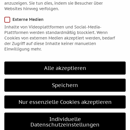
August 2021
anzuzeigen. Sie tun dies, indem sie Besucher über
Websites hinweg verfolgen.
Juli 2021
Juni 2021
Externe Medien
Inhalte von Videoplattformen und Social-Media-
Mai 2021
Plattformen werden standardmäßig blockiert. Wenn
April 2021
Cookies von externen Medien akzeptiert werden, bedarf
der Zugriff auf diese Inhalte keiner manuellen
März 2021
Einwilligung mehr.
Februar 2021
Januar 2021
Alle akzeptieren
Dezember 2020
November 2020
Speichern
Oktober 2020
September 2020
Nur essenzielle Cookies akzeptieren
August 2020
Juli 2020
Individuelle
Juni 2020
Datenschutzeinstellungen
Mai 2020