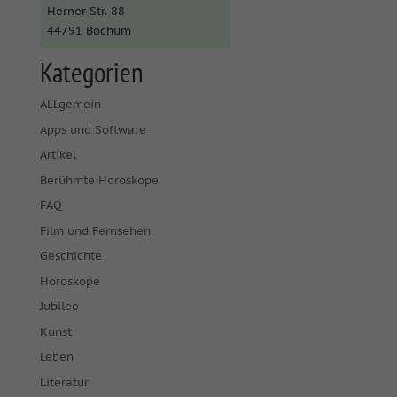
Herner Str. 88
44791 Bochum
Kategorien
ALLgemein
Apps und Software
Artikel
Berühmte Horoskope
FAQ
Film und Fernsehen
Geschichte
Horoskope
Jubilee
Kunst
Leben
Literatur