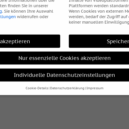
tere Informationen über die
Inhalte von Videoplattformen
en finden Sie in unserer
Plattformen werden standardm
g
.
Sie können Ihre Auswahl
Wenn Cookies von externen Me
ellungen
widerrufen oder
werden, bedarf der Zugriff auf
keiner manuellen Einwilligung
 akzeptieren
Speiche
Nur essenzielle Cookies akzeptieren
Individuelle Datenschutzeinstellungen
Cookie-Details
Datenschutzerklärung
Impressum
Datenschutzeinstellungen
hre alt sind und Ihre Zustimmung zu freiwilligen Diensten geben
htigten um Erlaubnis bitten.
s und andere Technologien auf unserer Website. Einige von ihnen
elfen, diese Website und Ihre Erfahrung zu verbessern.
Personen