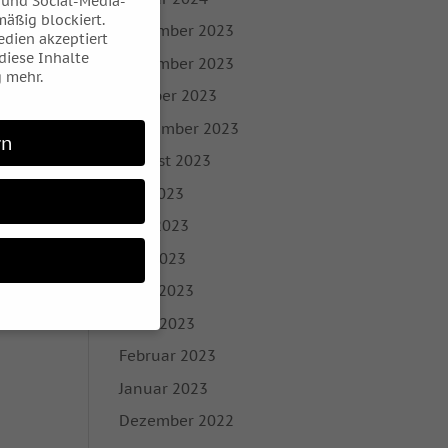
 und Social-Media-
äßig blockiert.
Dezember 2023
dien akzeptiert
 diese Inhalte
November 2023
 mehr.
Oktober 2023
September 2023
rn
August 2023
Juli 2023
Juni 2023
Mai 2023
April 2023
März 2023
Februar 2023
 möchten, müssen Sie
Januar 2023
Dezember 2022
 sind essenziell,
bezogene Daten