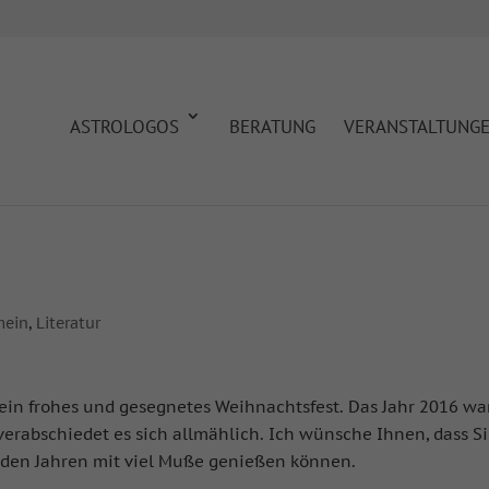
ASTROLOGOS
BERATUNG
VERANSTALTUNG
mein
,
Literatur
ein frohes und gesegnetes Weihnachtsfest. Das Jahr 2016 war
verabschiedet es sich allmählich. Ich wünsche Ihnen, dass S
n den Jahren mit viel Muße genießen können.