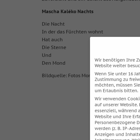
Mascha Kaléko Nachts
Die Nacht
In der das Fürchten wohnt
Hat auch
Die Sterne
Und
Wir benötigen Ihre Z
Den Mond
Website weiter besu
Wenn Sie unter 16 Jah
Bildquelle: Fotos Monika Meer
Zustimmung zu freiw
möchten, müssen Sie
um Erlaubnis bitten.
Wir verwenden Cooki
auf unserer Website. 
essenziell, während 
Website und Ihre Erf
Personenbezogene Da
werden (z. B. IP-Adres
Anzeigen und Inhalt