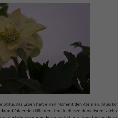
 der Stille, das Leben hält einen Moment den Atem an. Alles k
n darauf folgenden Nächten. Und in diesen dunkelsten Nächt
 denn die lebensspendende Sonne hat nun ihren tiefsten Punk