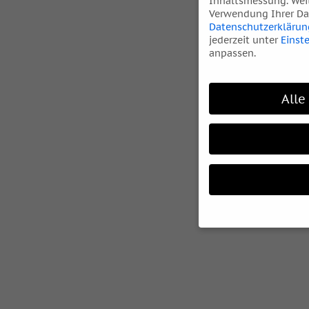
Inhaltsmessung.
Wei
Verwendung Ihrer Dat
Datenschutzerklärun
jederzeit unter
Einst
anpassen.
Alle
Wenn Sie unter 16 Ja
Ihre Erziehungsberec
Wir verwenden Cookie
während andere uns h