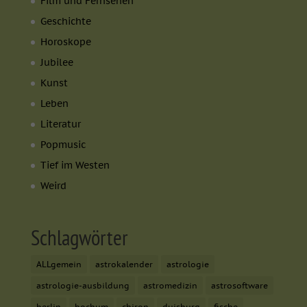
Film und Fernsehen
Geschichte
Horoskope
Jubilee
Kunst
Leben
Literatur
Popmusic
Tief im Westen
Weird
Schlagwörter
ALLgemein
astrokalender
astrologie
astrologie-ausbildung
astromedizin
astrosoftware
berlin
bochum
chiron
duisburg
fische