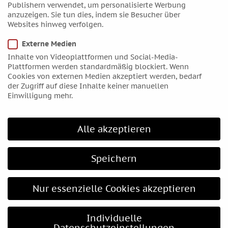
Publishern verwendet, um personalisierte Werbung
Dezember 2018
anzuzeigen. Sie tun dies, indem sie Besucher über
Websites hinweg verfolgen.
November 2018
Oktober 2018
Externe Medien
Inhalte von Videoplattformen und Social-Media-
September 2018
Plattformen werden standardmäßig blockiert. Wenn
August 2018
Cookies von externen Medien akzeptiert werden, bedarf
der Zugriff auf diese Inhalte keiner manuellen
Juli 2018
Einwilligung mehr.
Juni 2018
Mai 2018
Alle akzeptieren
April 2018
März 2018
Speichern
Februar 2018
Januar 2018
Nur essenzielle Cookies akzeptieren
Dezember 2017
November 2017
Individuelle
Oktober 2017
Datenschutzeinstellungen