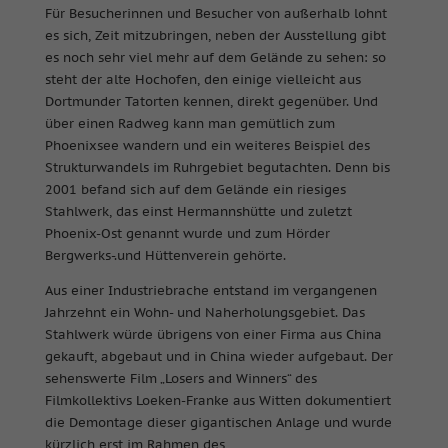
Für Besucherinnen und Besucher von außerhalb lohnt
es sich, Zeit mitzubringen, neben der Ausstellung gibt
es noch sehr viel mehr auf dem Gelände zu sehen: so
steht der alte Hochofen, den einige vielleicht aus
Dortmunder Tatorten kennen, direkt gegenüber. Und
über einen Radweg kann man gemütlich zum
Phoenixsee wandern und ein weiteres Beispiel des
Strukturwandels im Ruhrgebiet begutachten. Denn bis
2001 befand sich auf dem Gelände ein riesiges
Stahlwerk, das einst Hermannshütte und zuletzt
Phoenix-Ost genannt wurde und zum Hörder
Bergwerks-.und Hüttenverein gehörte.
Aus einer Industriebrache entstand im vergangenen
Jahrzehnt ein Wohn- und Naherholungsgebiet. Das
Stahlwerk würde übrigens von einer Firma aus China
gekauft, abgebaut und in China wieder aufgebaut. Der
sehenswerte Film „Losers and Winners“ des
Filmkollektivs Loeken-Franke aus Witten dokumentiert
die Demontage dieser gigantischen Anlage und wurde
kürzlich erst im Rahmen des