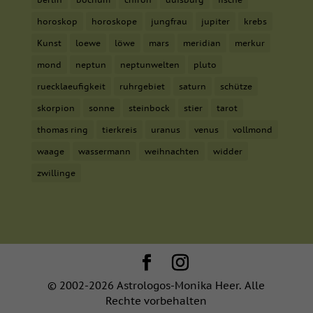
horoskop
horoskope
jungfrau
jupiter
krebs
Kunst
loewe
löwe
mars
meridian
merkur
mond
neptun
neptunwelten
pluto
ruecklaeufigkeit
ruhrgebiet
saturn
schütze
skorpion
sonne
steinbock
stier
tarot
thomas ring
tierkreis
uranus
venus
vollmond
waage
wassermann
weihnachten
widder
zwillinge
© 2002-2026 Astrologos-Monika Heer. Alle
Rechte vorbehalten