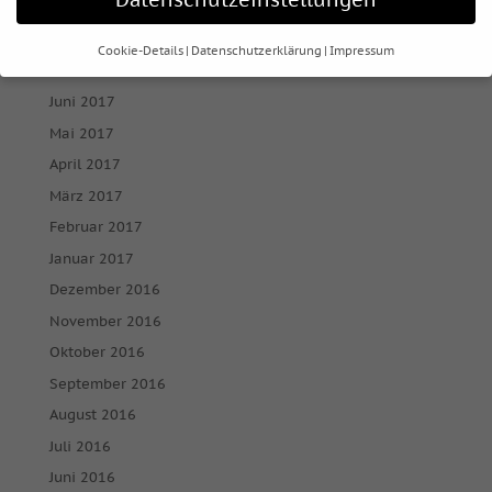
September 2017
August 2017
Cookie-Details
Datenschutzerklärung
Impressum
Juli 2017
Datenschutzeinstellungen
Juni 2017
Wenn Sie unter 16 Jahre alt sind und Ihre Zustimmung zu
Mai 2017
freiwilligen Diensten geben möchten, müssen Sie Ihre
April 2017
Erziehungsberechtigten um Erlaubnis bitten.
März 2017
Wir verwenden Cookies und andere Technologien auf
unserer Website. Einige von ihnen sind essenziell, während
Februar 2017
andere uns helfen, diese Website und Ihre Erfahrung zu
Januar 2017
verbessern.
Personenbezogene Daten können verarbeitet
werden (z. B. IP-Adressen), z. B. für personalisierte Anzeigen
Dezember 2016
und Inhalte oder Anzeigen- und Inhaltsmessung.
Weitere
November 2016
Informationen über die Verwendung Ihrer Daten finden Sie
in unserer
Datenschutzerklärung
.
Oktober 2016
Hier finden Sie eine Übersicht über alle verwendeten
Cookies. Sie können Ihre Einwilligung zu ganzen Kategorien
September 2016
geben oder sich weitere Informationen anzeigen lassen und
August 2016
so nur bestimmte Cookies auswählen.
Juli 2016
Alle akzeptieren
Speichern
Juni 2016