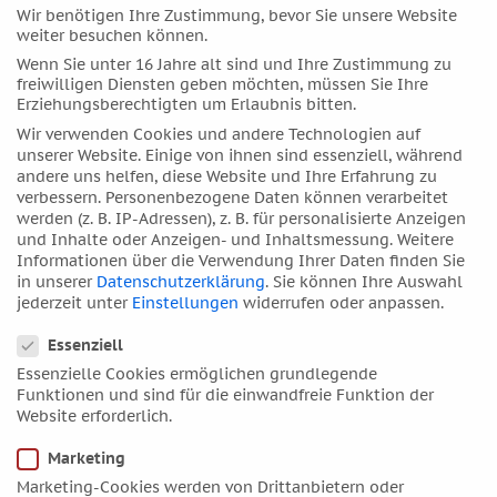
Wir benötigen Ihre Zustimmung, bevor Sie unsere Website
Mai 2020
weiter besuchen können.
April 2020
Wenn Sie unter 16 Jahre alt sind und Ihre Zustimmung zu
freiwilligen Diensten geben möchten, müssen Sie Ihre
März 2020
Erziehungsberechtigten um Erlaubnis bitten.
Februar 2020
Wir verwenden Cookies und andere Technologien auf
Januar 2020
unserer Website. Einige von ihnen sind essenziell, während
andere uns helfen, diese Website und Ihre Erfahrung zu
Dezember 2019
verbessern.
Personenbezogene Daten können verarbeitet
November 2019
werden (z. B. IP-Adressen), z. B. für personalisierte Anzeigen
und Inhalte oder Anzeigen- und Inhaltsmessung.
Weitere
Oktober 2019
Informationen über die Verwendung Ihrer Daten finden Sie
September 2019
in unserer
Datenschutzerklärung
.
Sie können Ihre Auswahl
jederzeit unter
Einstellungen
widerrufen oder anpassen.
August 2019
Datenschutzeinstellungen
Juli 2019
Essenziell
Juni 2019
Essenzielle Cookies ermöglichen grundlegende
Funktionen und sind für die einwandfreie Funktion der
April 2019
Website erforderlich.
März 2019
Marketing
Februar 2019
Marketing-Cookies werden von Drittanbietern oder
Januar 2019