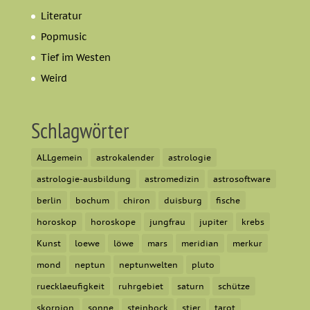
Literatur
Popmusic
Tief im Westen
Weird
Schlagwörter
ALLgemein
astrokalender
astrologie
astrologie-ausbildung
astromedizin
astrosoftware
berlin
bochum
chiron
duisburg
fische
horoskop
horoskope
jungfrau
jupiter
krebs
Kunst
loewe
löwe
mars
meridian
merkur
mond
neptun
neptunwelten
pluto
ruecklaeufigkeit
ruhrgebiet
saturn
schütze
skorpion
sonne
steinbock
stier
tarot