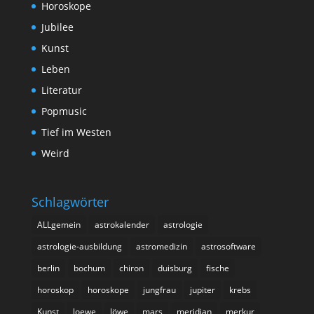
Horoskope
Jubilee
Kunst
Leben
Literatur
Popmusic
Tief im Westen
Weird
Schlagwörter
ALLgemein
astrokalender
astrologie
astrologie-ausbildung
astromedizin
astrosoftware
berlin
bochum
chiron
duisburg
fische
horoskop
horoskope
jungfrau
jupiter
krebs
Kunst
loewe
löwe
mars
meridian
merkur