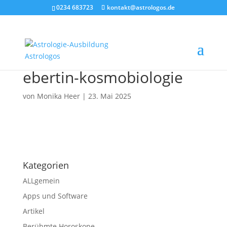
0234 683723
kontakt@astrologos.de
ebertin-kosmobiologie
von
Monika Heer
|
23. Mai 2025
Kategorien
ALLgemein
Apps und Software
Artikel
Berühmte Horoskope