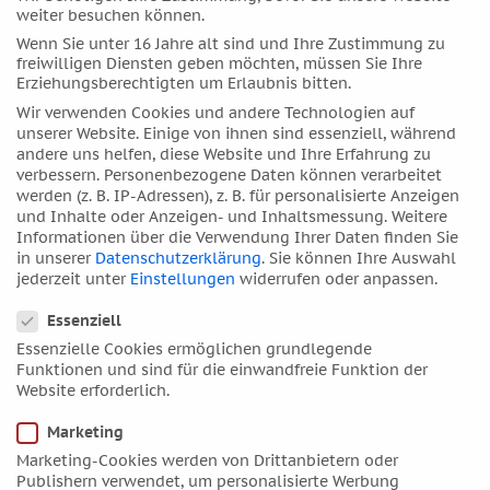
weiter besuchen können.
November 2018
Wenn Sie unter 16 Jahre alt sind und Ihre Zustimmung zu
Oktober 2018
freiwilligen Diensten geben möchten, müssen Sie Ihre
Erziehungsberechtigten um Erlaubnis bitten.
September 2018
Wir verwenden Cookies und andere Technologien auf
August 2018
unserer Website. Einige von ihnen sind essenziell, während
Juli 2018
andere uns helfen, diese Website und Ihre Erfahrung zu
verbessern.
Personenbezogene Daten können verarbeitet
Juni 2018
werden (z. B. IP-Adressen), z. B. für personalisierte Anzeigen
Mai 2018
und Inhalte oder Anzeigen- und Inhaltsmessung.
Weitere
Informationen über die Verwendung Ihrer Daten finden Sie
April 2018
in unserer
Datenschutzerklärung
.
Sie können Ihre Auswahl
März 2018
jederzeit unter
Einstellungen
widerrufen oder anpassen.
Datenschutzeinstellungen
Februar 2018
Essenziell
Januar 2018
Essenzielle Cookies ermöglichen grundlegende
Dezember 2017
Funktionen und sind für die einwandfreie Funktion der
Website erforderlich.
November 2017
Oktober 2017
Marketing
September 2017
Marketing-Cookies werden von Drittanbietern oder
Publishern verwendet, um personalisierte Werbung