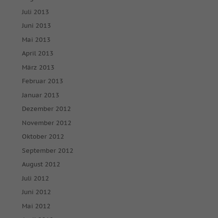
Cookie-Informationen anzeigen
Juli 2013
powered by Borlabs Cookie
Juni 2013
Datenschutzerklärung
Impressum
Mai 2013
April 2013
März 2013
Februar 2013
Januar 2013
Dezember 2012
November 2012
Oktober 2012
September 2012
August 2012
Juli 2012
Juni 2012
Mai 2012