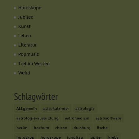
Horoskope
Jubilee
Kunst
Leben
Literatur
Popmusic
Tief im Westen
Weird
Schlagwörter
ALLgemein
astrokalender
astrologie
astrologie-ausbildung
astromedizin
astrosoftware
berlin
bochum
chiron
duisburg
fische
horoskop
horoskope
jungfrau
jupiter
krebs