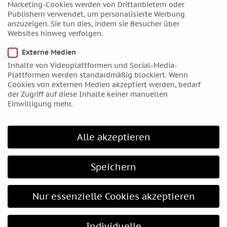
Marketing-Cookies werden von Drittanbietern oder
Juni 2016
Publishern verwendet, um personalisierte Werbung
anzuzeigen. Sie tun dies, indem sie Besucher über
Mai 2016
Websites hinweg verfolgen.
April 2016
Externe Medien
März 2016
Inhalte von Videoplattformen und Social-Media-
Februar 2016
Plattformen werden standardmäßig blockiert. Wenn
Januar 2016
Cookies von externen Medien akzeptiert werden, bedarf
der Zugriff auf diese Inhalte keiner manuellen
Dezember 2015
Einwilligung mehr.
November 2015
Oktober 2015
Alle akzeptieren
September 2015
August 2015
Speichern
Juli 2015
Juni 2015
Nur essenzielle Cookies akzeptieren
Mai 2015
April 2015
Individuelle