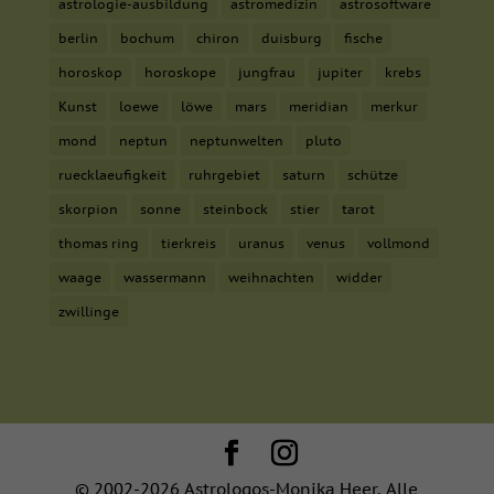
astrologie-ausbildung
astromedizin
astrosoftware
berlin
bochum
chiron
duisburg
fische
horoskop
horoskope
jungfrau
jupiter
krebs
Kunst
loewe
löwe
mars
meridian
merkur
mond
neptun
neptunwelten
pluto
ruecklaeufigkeit
ruhrgebiet
saturn
schütze
skorpion
sonne
steinbock
stier
tarot
thomas ring
tierkreis
uranus
venus
vollmond
waage
wassermann
weihnachten
widder
zwillinge
© 2002-2026 Astrologos-Monika Heer. Alle