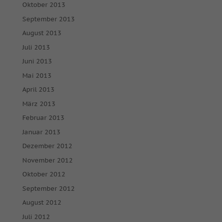
Oktober 2013
September 2013
Nur essenzielle Cookies akzeptieren
August 2013
Zurück
Juli 2013
Datenschutzeinstellungen
Juni 2013
Essenziell (1)
Mai 2013
Essenzielle Cookies ermöglichen grundlegende Funktionen und
April 2013
sind für die einwandfreie Funktion der Website erforderlich.
März 2013
Cookie-Informationen anzeigen
Februar 2013
Mar
Marketing (2)
Januar 2013
Marketing-Cookies werden von Drittanbietern oder Publishern
Dezember 2012
verwendet, um personalisierte Werbung anzuzeigen. Sie tun dies,
indem sie Besucher über Websites hinweg verfolgen.
November 2012
Cookie-Informationen anzeigen
Oktober 2012
September 2012
Ext
Externe Medien (7)
August 2012
Inhalte von Videoplattformen und Social-Media-Plattformen
Juli 2012
werden standardmäßig blockiert. Wenn Cookies von externen