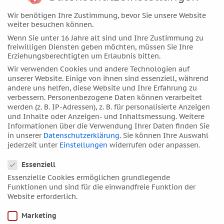
Oktober 2017
Wir benötigen Ihre Zustimmung, bevor Sie unsere Website
September 2017
weiter besuchen können.
August 2017
Wenn Sie unter 16 Jahre alt sind und Ihre Zustimmung zu
freiwilligen Diensten geben möchten, müssen Sie Ihre
Juli 2017
Erziehungsberechtigten um Erlaubnis bitten.
Juni 2017
Wir verwenden Cookies und andere Technologien auf
Mai 2017
unserer Website. Einige von ihnen sind essenziell, während
andere uns helfen, diese Website und Ihre Erfahrung zu
April 2017
verbessern.
Personenbezogene Daten können verarbeitet
März 2017
werden (z. B. IP-Adressen), z. B. für personalisierte Anzeigen
und Inhalte oder Anzeigen- und Inhaltsmessung.
Weitere
Februar 2017
Informationen über die Verwendung Ihrer Daten finden Sie
Januar 2017
in unserer
Datenschutzerklärung
.
Sie können Ihre Auswahl
jederzeit unter
Einstellungen
widerrufen oder anpassen.
Dezember 2016
Datenschutzeinstellungen
November 2016
Essenziell
Essenzielle Cookies ermöglichen grundlegende
Oktober 2016
Funktionen und sind für die einwandfreie Funktion der
September 2016
Website erforderlich.
August 2016
Marketing
Juli 2016