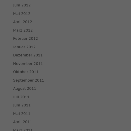
Medien akzeptiert werden, bedarf der Zugriff auf diese Inhalte
Juni 2012
keiner manuellen Einwilligung mehr.
Mai 2012
Cookie-Informationen anzeigen
April 2012
powered by Borlabs Cookie
Datenschutzerklärung
Impressum
März 2012
Februar 2012
Januar 2012
Dezember 2011
November 2011
Oktober 2011
September 2011
August 2011
Juli 2011
Juni 2011
Mai 2011
April 2011
März 2011