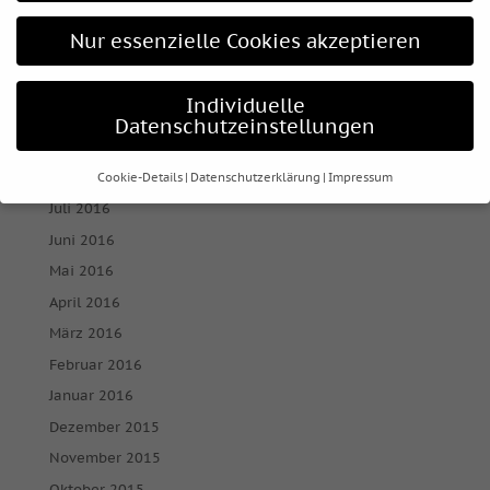
Januar 2017
Nur essenzielle Cookies akzeptieren
Dezember 2016
November 2016
Individuelle
Oktober 2016
Datenschutzeinstellungen
September 2016
August 2016
Cookie-Details
Datenschutzerklärung
Impressum
Datenschutzeinstellungen
Juli 2016
Juni 2016
Wenn Sie unter 16 Jahre alt sind und Ihre Zustimmung zu
Mai 2016
freiwilligen Diensten geben möchten, müssen Sie Ihre
Erziehungsberechtigten um Erlaubnis bitten.
April 2016
Wir verwenden Cookies und andere Technologien auf
März 2016
unserer Website. Einige von ihnen sind essenziell, während
andere uns helfen, diese Website und Ihre Erfahrung zu
Februar 2016
verbessern.
Personenbezogene Daten können verarbeitet
Januar 2016
werden (z. B. IP-Adressen), z. B. für personalisierte Anzeigen
und Inhalte oder Anzeigen- und Inhaltsmessung.
Weitere
Dezember 2015
Informationen über die Verwendung Ihrer Daten finden Sie
November 2015
in unserer
Datenschutzerklärung
.
Hier finden Sie eine Übersicht über alle verwendeten
Oktober 2015