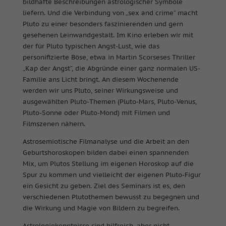
bildhafte Beschreibungen astrologischer Symbole
liefern. Und die Verbindung von „sex and crime“ macht
Pluto zu einer besonders faszinierenden und gern
gesehenen Leinwandgestalt. Im Kino erleben wir mit
der für Pluto typischen Angst-Lust, wie das
personifizierte Böse, etwa in Martin Scorseses Thriller
„Kap der Angst“, die Abgründe einer ganz normalen US-
Familie ans Licht bringt. An diesem Wochenende
werden wir uns Pluto, seiner Wirkungsweise und
ausgewählten Pluto-Themen (Pluto-Mars, Pluto-Venus,
Pluto-Sonne oder Pluto-Mond) mit Filmen und
Filmszenen nähern.
Astrosemiotische Filmanalyse und die Arbeit an den
Geburtshoroskopen bilden dabei einen spannenden
Mix, um Plutos Stellung im eigenen Horoskop auf die
Spur zu kommen und vielleicht der eigenen Pluto-Figur
ein Gesicht zu geben. Ziel des Seminars ist es, den
verschiedenen Plutothemen bewusst zu begegnen und
die Wirkung und Magie von Bildern zu begreifen.
Astrologiekenntnisse sind hilfreich, aber nicht