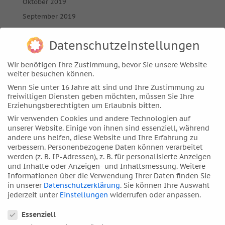
Oktober 2019
September 2019
August 2019
Datenschutzeinstellungen
Juli 2019
Juni 2019
Wir benötigen Ihre Zustimmung, bevor Sie unsere Website
April 2019
weiter besuchen können.
Wenn Sie unter 16 Jahre alt sind und Ihre Zustimmung zu
März 2019
freiwilligen Diensten geben möchten, müssen Sie Ihre
Februar 2019
Erziehungsberechtigten um Erlaubnis bitten.
Januar 2019
Wir verwenden Cookies und andere Technologien auf
unserer Website. Einige von ihnen sind essenziell, während
Dezember 2018
andere uns helfen, diese Website und Ihre Erfahrung zu
November 2018
verbessern.
Personenbezogene Daten können verarbeitet
werden (z. B. IP-Adressen), z. B. für personalisierte Anzeigen
Oktober 2018
und Inhalte oder Anzeigen- und Inhaltsmessung.
Weitere
September 2018
Informationen über die Verwendung Ihrer Daten finden Sie
in unserer
Datenschutzerklärung
.
Sie können Ihre Auswahl
August 2018
jederzeit unter
Einstellungen
widerrufen oder anpassen.
Juli 2018
Datenschutzeinstellungen
Essenziell
Juni 2018