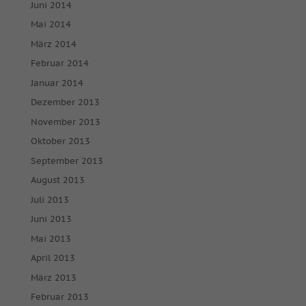
Juni 2014
Ext
Mai 2014
Externe Medien (7)
März 2014
Inhalte von Videoplattformen und Social-Media-Plattformen
werden standardmäßig blockiert. Wenn Cookies von externen
Februar 2014
Medien akzeptiert werden, bedarf der Zugriff auf diese Inhalte
Januar 2014
keiner manuellen Einwilligung mehr.
Dezember 2013
Cookie-Informationen anzeigen
November 2013
powered by Borlabs Cookie
Datenschutzerklärung
Impressum
Oktober 2013
September 2013
August 2013
Juli 2013
Juni 2013
Mai 2013
April 2013
März 2013
Februar 2013