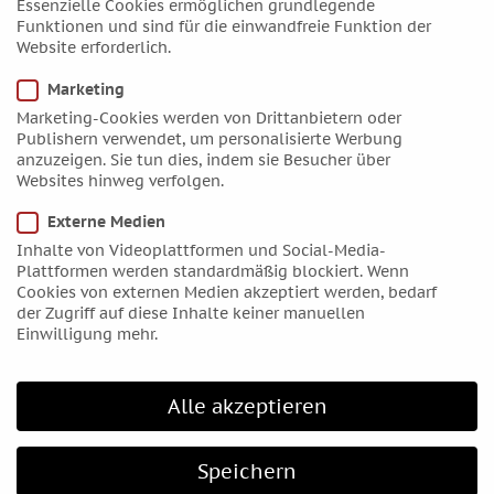
Essenzielle Cookies ermöglichen grundlegende
Mai 2018
Funktionen und sind für die einwandfreie Funktion der
April 2018
Website erforderlich.
März 2018
Marketing
Februar 2018
Marketing-Cookies werden von Drittanbietern oder
Publishern verwendet, um personalisierte Werbung
Januar 2018
anzuzeigen. Sie tun dies, indem sie Besucher über
Dezember 2017
Websites hinweg verfolgen.
November 2017
Externe Medien
Oktober 2017
Inhalte von Videoplattformen und Social-Media-
September 2017
Plattformen werden standardmäßig blockiert. Wenn
Cookies von externen Medien akzeptiert werden, bedarf
August 2017
der Zugriff auf diese Inhalte keiner manuellen
Juli 2017
Einwilligung mehr.
Juni 2017
Mai 2017
Alle akzeptieren
April 2017
März 2017
Speichern
Februar 2017