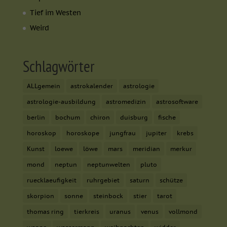
Tief im Westen
Weird
Schlagwörter
ALLgemein
astrokalender
astrologie
astrologie-ausbildung
astromedizin
astrosoftware
berlin
bochum
chiron
duisburg
fische
horoskop
horoskope
jungfrau
jupiter
krebs
Kunst
loewe
löwe
mars
meridian
merkur
mond
neptun
neptunwelten
pluto
ruecklaeufigkeit
ruhrgebiet
saturn
schütze
skorpion
sonne
steinbock
stier
tarot
thomas ring
tierkreis
uranus
venus
vollmond