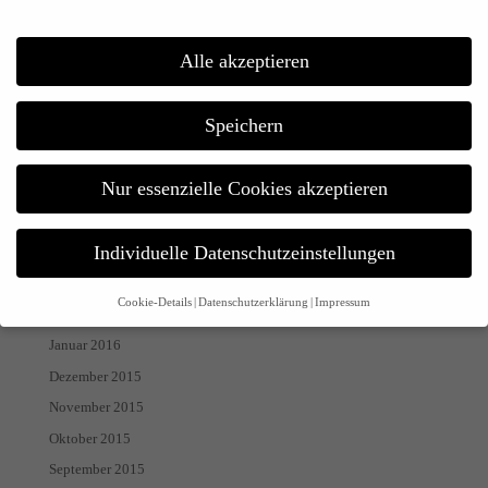
Dezember 2016
November 2016
Alle akzeptieren
Oktober 2016
September 2016
Speichern
August 2016
Juli 2016
Nur essenzielle Cookies akzeptieren
Juni 2016
Mai 2016
Individuelle Datenschutzeinstellungen
April 2016
März 2016
Cookie-Details
Datenschutzerklärung
Impressum
Februar 2016
Datenschutzeinstellungen
Januar 2016
Dezember 2015
Wenn Sie unter 16 Jahre alt sind und Ihre Zustimmung zu freiwilligen
Diensten geben möchten, müssen Sie Ihre Erziehungsberechtigten um
November 2015
Erlaubnis bitten.
Oktober 2015
Wir verwenden Cookies und andere Technologien auf unserer Website.
Einige von ihnen sind essenziell, während andere uns helfen, diese
September 2015
Website und Ihre Erfahrung zu verbessern.
Personenbezogene Daten