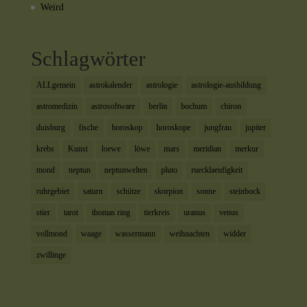
Weird
Schlagwörter
ALLgemein
astrokalender
astrologie
astrologie-ausbildung
astromedizin
astrosoftware
berlin
bochum
chiron
duisburg
fische
horoskop
horoskope
jungfrau
jupiter
krebs
Kunst
loewe
löwe
mars
meridian
merkur
mond
neptun
neptunwelten
pluto
ruecklaeufigkeit
ruhrgebiet
saturn
schütze
skorpion
sonne
steinbock
stier
tarot
thomas ring
tierkreis
uranus
venus
vollmond
waage
wassermann
weihnachten
widder
zwillinge