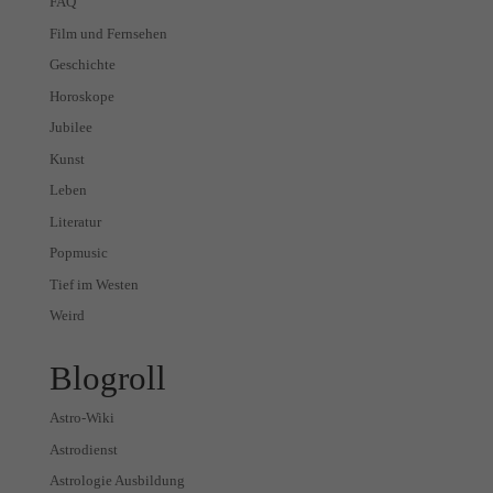
FAQ
Film und Fernsehen
Geschichte
Horoskope
Jubilee
Kunst
Leben
Literatur
Popmusic
Tief im Westen
Weird
Blogroll
Astro-Wiki
Astrodienst
Astrologie Ausbildung