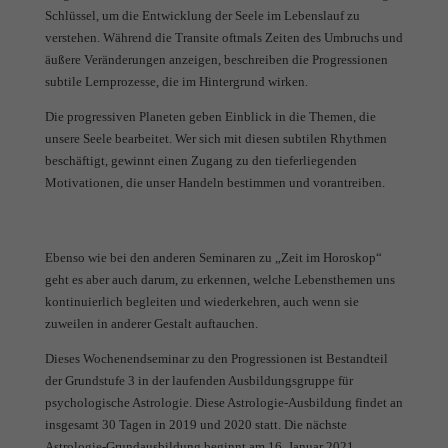
Schlüssel, um die Entwicklung der Seele im Lebenslauf zu
verstehen. Während die Transite oftmals Zeiten des Umbruchs und
äußere Veränderungen anzeigen, beschreiben die Progressionen
subtile Lernprozesse, die im Hintergrund wirken.
Die progressiven Planeten geben Einblick in die Themen, die
unsere Seele bearbeitet. Wer sich mit diesen subtilen Rhythmen
beschäftigt, gewinnt einen Zugang zu den tieferliegenden
Motivationen, die unser Handeln bestimmen und vorantreiben.
Ebenso wie bei den anderen Seminaren zu „Zeit im Horoskop“
geht es aber auch darum, zu erkennen, welche Lebensthemen uns
kontinuierlich begleiten und wiederkehren, auch wenn sie
zuweilen in anderer Gestalt auftauchen.
Dieses Wochenendseminar zu den Progressionen ist Bestandteil
der Grundstufe 3 in der laufenden Ausbildungsgruppe für
psychologische Astrologie. Diese Astrologie-Ausbildung findet an
insgesamt 30 Tagen in 2019 und 2020 statt. Die nächste
Astrologie-Grundausbildung beginnt am 16. Januar 2021.