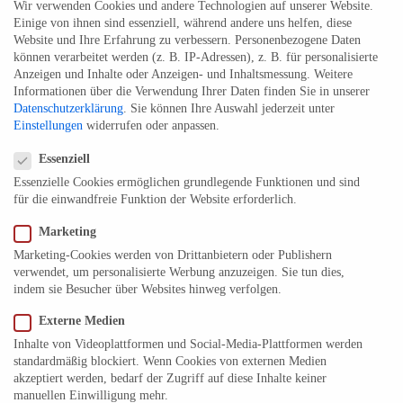
Wir verwenden Cookies und andere Technologien auf unserer Website.
März 2018
Einige von ihnen sind essenziell, während andere uns helfen, diese
Website und Ihre Erfahrung zu verbessern.
Personenbezogene Daten
Februar 2018
können verarbeitet werden (z. B. IP-Adressen), z. B. für personalisierte
Januar 2018
Anzeigen und Inhalte oder Anzeigen- und Inhaltsmessung.
Weitere
Informationen über die Verwendung Ihrer Daten finden Sie in unserer
Dezember 2017
Datenschutzerklärung
.
Sie können Ihre Auswahl jederzeit unter
November 2017
Einstellungen
widerrufen oder anpassen.
Datenschutzeinstellungen
Oktober 2017
Essenziell
September 2017
Essenzielle Cookies ermöglichen grundlegende Funktionen und sind
für die einwandfreie Funktion der Website erforderlich.
August 2017
Juli 2017
Marketing
Juni 2017
Marketing-Cookies werden von Drittanbietern oder Publishern
verwendet, um personalisierte Werbung anzuzeigen. Sie tun dies,
Mai 2017
indem sie Besucher über Websites hinweg verfolgen.
April 2017
Externe Medien
März 2017
Inhalte von Videoplattformen und Social-Media-Plattformen werden
Februar 2017
standardmäßig blockiert. Wenn Cookies von externen Medien
akzeptiert werden, bedarf der Zugriff auf diese Inhalte keiner
Januar 2017
manuellen Einwilligung mehr.