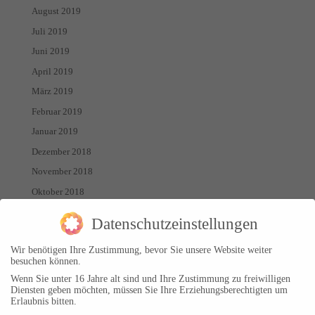
August 2019
Juli 2019
Juni 2019
April 2019
März 2019
Februar 2019
Januar 2019
Dezember 2018
November 2018
Oktober 2018
September 2018
Datenschutzeinstellungen
August 2018
Wir benötigen Ihre Zustimmung, bevor Sie unsere Website weiter
Juli 2018
besuchen können.
Juni 2018
Wenn Sie unter 16 Jahre alt sind und Ihre Zustimmung zu freiwilligen
Diensten geben möchten, müssen Sie Ihre Erziehungsberechtigten um
Mai 2018
Erlaubnis bitten.
April 2018