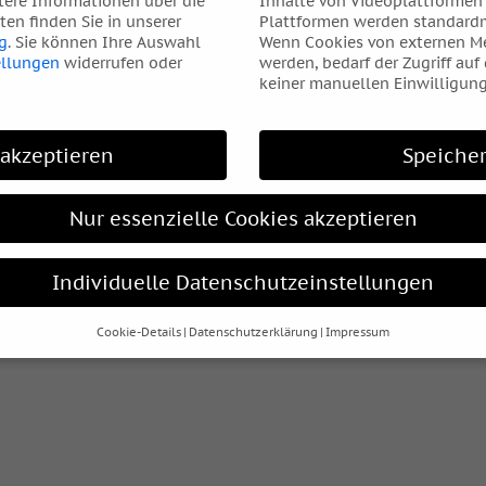
tere Informationen über die
Inhalte von Videoplattformen
en finden Sie in unserer
Plattformen werden standardm
g
.
Sie können Ihre Auswahl
Wenn Cookies von externen Me
ellungen
widerrufen oder
werden, bedarf der Zugriff auf
keiner manuellen Einwilligung
 akzeptieren
Speiche
Nur essenzielle Cookies akzeptieren
Individuelle Datenschutzeinstellungen
Cookie-Details
Datenschutzerklärung
Impressum
Datenschutzeinstellungen
hre alt sind und Ihre Zustimmung zu freiwilligen Diensten geben
htigten um Erlaubnis bitten.
s und andere Technologien auf unserer Website. Einige von ihnen
elfen, diese Website und Ihre Erfahrung zu verbessern.
Personen