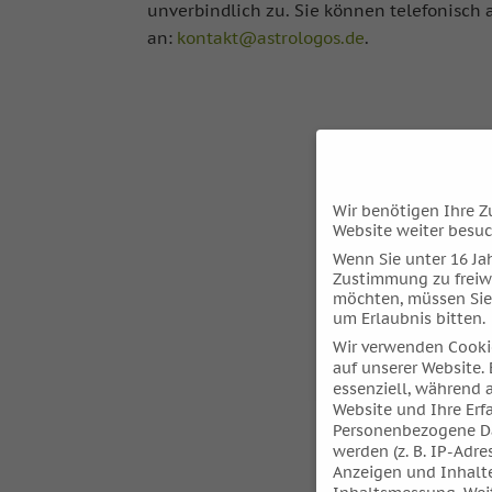
unverbindlich zu. Sie können telefonisch
an:
kontakt@astrologos.de
.
Wir benötigen Ihre Z
Website weiter besu
Wenn Sie unter 16 Jah
Zustimmung zu freiw
möchten, müssen Sie
um Erlaubnis bitten.
Wir verwenden Cooki
auf unserer Website. 
essenziell, während 
Website und Ihre Erf
Personenbezogene Da
werden (z. B. IP-Adres
Anzeigen und Inhalt