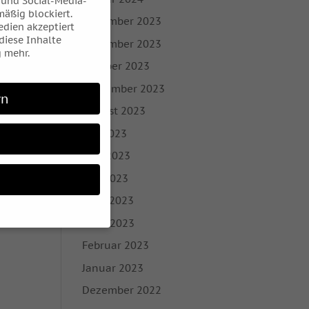
 und Social-Media-
äßig blockiert.
Dezember 2023
dien akzeptiert
 diese Inhalte
November 2023
 mehr.
Oktober 2023
September 2023
rn
August 2023
Juli 2023
Juni 2023
Mai 2023
April 2023
März 2023
Februar 2023
 möchten, müssen Sie
Januar 2023
Dezember 2022
 sind essenziell,
bezogene Daten