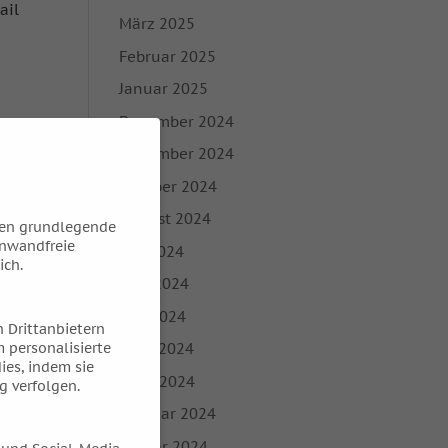
ail
März 2025
Februar 2025
Januar 2025
Dezember 2024
November 2024
Oktober 2024
August 2024
hen grundlegende
inwandfreie
Juli 2024
ich.
Juni 2024
Mai 2024
 Drittanbietern
 personalisierte
April 2024
ies, indem sie
März 2024
g verfolgen.
Februar 2024
Januar 2024