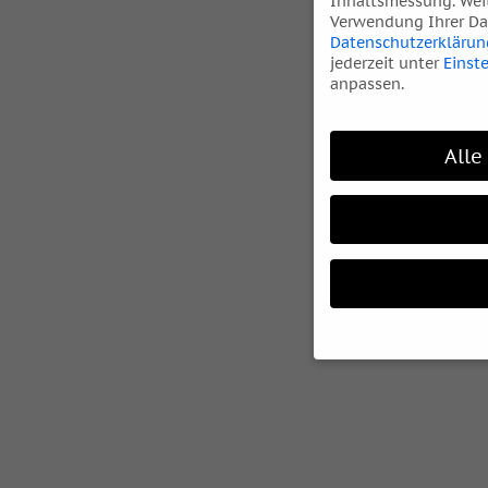
Inhaltsmessung.
Wei
Verwendung Ihrer Dat
Datenschutzerklärun
jederzeit unter
Einst
anpassen.
Alle
Wenn Sie unter 16 Ja
Ihre Erziehungsberec
Wir verwenden Cookie
während andere uns h