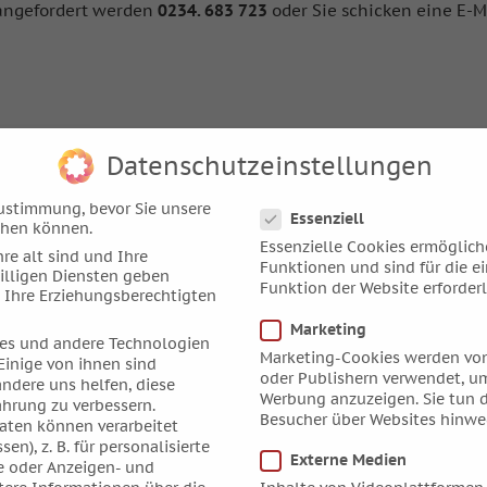
 angefordert werden
0234. 683 723
oder Sie schicken eine E-M
Datenschutzeinstellungen
Datenschutzeinstellungen
ustimmung, bevor Sie unsere
Essenziell
chen können.
Essenzielle Cookies ermöglic
re alt sind und Ihre
Funktionen und sind für die e
illigen Diensten geben
Funktion der Website erforderl
 Ihre Erziehungsberechtigten
Marketing
es und andere Technologien
Marketing-Cookies werden von
Einige von ihnen sind
oder Publishern verwendet, um
andere uns helfen, diese
Werbung anzuzeigen. Sie tun d
ahrung zu verbessern.
Besucher über Websites hinwe
ten können verarbeitet
sen), z. B. für personalisierte
Externe Medien
e oder Anzeigen- und