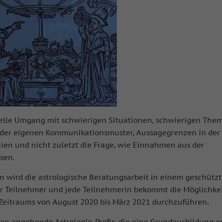
nelle Umgang mit schwierigen Situationen, schwierigen The
n der eigenen Kommunikationsmuster, Aussagegrenzen in der
nien und nicht zuletzt die Frage, wie Einnahmen aus der
sen.
on wird die astrologische Beratungsarbeit in einem geschütz
er Teilnehmer und jede Teilnehmerin bekommt die Möglichkei
Zeitraums von August 2020 bis März 2021 durchzuführen.
ie an angehende Astrologie-Profis, die eine Grundausbildung 