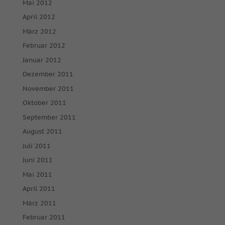
Mai 2012
keiner manuellen Einwilligung mehr.
April 2012
Cookie-Informationen anzeigen
März 2012
powered by Borlabs Cookie
Datenschutzerklärung
Impressum
Februar 2012
Januar 2012
Dezember 2011
November 2011
Oktober 2011
September 2011
August 2011
Juli 2011
Juni 2011
Mai 2011
April 2011
März 2011
Februar 2011