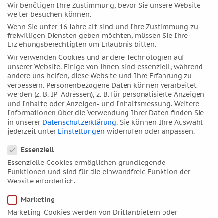
September 2017
Wir benötigen Ihre Zustimmung, bevor Sie unsere Website
weiter besuchen können.
August 2017
Wenn Sie unter 16 Jahre alt sind und Ihre Zustimmung zu
Juli 2017
freiwilligen Diensten geben möchten, müssen Sie Ihre
Juni 2017
Erziehungsberechtigten um Erlaubnis bitten.
Mai 2017
Wir verwenden Cookies und andere Technologien auf
unserer Website. Einige von ihnen sind essenziell, während
April 2017
andere uns helfen, diese Website und Ihre Erfahrung zu
März 2017
verbessern.
Personenbezogene Daten können verarbeitet
werden (z. B. IP-Adressen), z. B. für personalisierte Anzeigen
Februar 2017
und Inhalte oder Anzeigen- und Inhaltsmessung.
Weitere
Januar 2017
Informationen über die Verwendung Ihrer Daten finden Sie
in unserer
Datenschutzerklärung
.
Sie können Ihre Auswahl
Dezember 2016
jederzeit unter
Einstellungen
widerrufen oder anpassen.
November 2016
Datenschutzeinstellungen
Essenziell
Oktober 2016
Essenzielle Cookies ermöglichen grundlegende
September 2016
Funktionen und sind für die einwandfreie Funktion der
Website erforderlich.
August 2016
Juli 2016
Marketing
Juni 2016
Marketing-Cookies werden von Drittanbietern oder