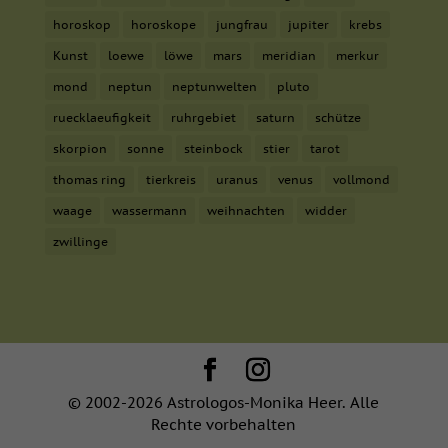
horoskop
horoskope
jungfrau
jupiter
krebs
Kunst
loewe
löwe
mars
meridian
merkur
mond
neptun
neptunwelten
pluto
ruecklaeufigkeit
ruhrgebiet
saturn
schütze
skorpion
sonne
steinbock
stier
tarot
thomas ring
tierkreis
uranus
venus
vollmond
waage
wassermann
weihnachten
widder
zwillinge
© 2002-2026 Astrologos-Monika Heer. Alle
Rechte vorbehalten