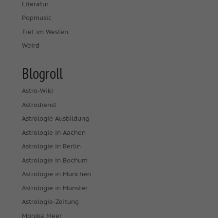
Literatur
Popmusic
Tief im Westen
Weird
Blogroll
Astro-Wiki
Astrodienst
Astrologie Ausbildung
Astrologie in Aachen
Astrologie in Berlin
Astrologie in Bochum
Astrologie in München
Astrologie in Münster
Astrologie-Zeitung
Monika Meer