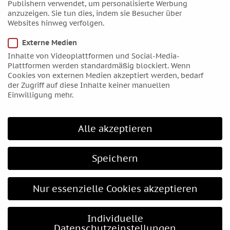
Publishern verwendet, um personalisierte Werbung
Mai 2016
anzuzeigen. Sie tun dies, indem sie Besucher über
April 2016
Websites hinweg verfolgen.
März 2016
Externe Medien
Februar 2016
Inhalte von Videoplattformen und Social-Media-
Januar 2016
Plattformen werden standardmäßig blockiert. Wenn
Cookies von externen Medien akzeptiert werden, bedarf
Dezember 2015
der Zugriff auf diese Inhalte keiner manuellen
November 2015
Einwilligung mehr.
Oktober 2015
September 2015
Alle akzeptieren
August 2015
Juli 2015
Speichern
Juni 2015
Mai 2015
Nur essenzielle Cookies akzeptieren
April 2015
März 2015
Individuelle
Februar 2015
Datenschutzeinstellungen