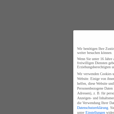
Wir benötigen Ihre Zust
weiter besuchen können.
Wenn Sie unter 16 Jahre 
freiwilligen Diensten ge
Erziehungsberechtigten u
Wir verwenden Cookies u
Website. Einige von ihnen
helfen, diese Website und
Personenbezogene Daten k
Adressen), z. B. für pers
Anzeigen- und Inhaltsme
die Verwendung Ihrer Dat
Datenschutzerklärung
.
Si
unter
Einstellungen
wider