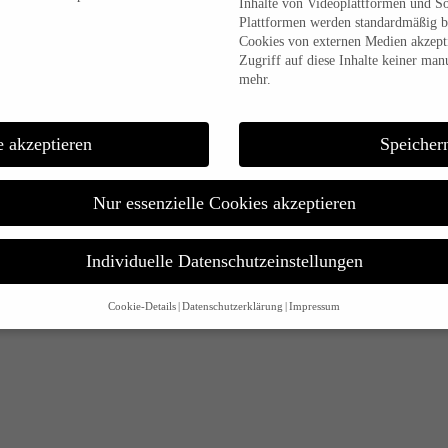
Inhalte von Videoplattformen und S
Plattformen werden standardmäßig b
Cookies von externen Medien akzepti
Zugriff auf diese Inhalte keiner man
mehr.
e akzeptieren
Speicher
Nur essenzielle Cookies akzeptieren
Individuelle Datenschutzeinstellungen
Cookie-Details
Datenschutzerklärung
Impressum
Datenschutzeinstellungen
alt sind und Ihre Zustimmung zu freiwilligen Diensten geben möchten, müssen 
m Erlaubnis bitten.
d andere Technologien auf unserer Website. Einige von ihnen sind essenziell,
 Ihre Erfahrung zu verbessern.
Personenbezogene Daten können verarbeitet wer