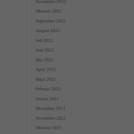
November 2022
n über die Verwendung
Oktober 2022
 Kategorien geben oder
September 2022
August 2022
Zurück
Juli 2022
Juni 2022
Mai 2022
April 2022
Marketing
März 2022
dies, indem sie Besucher
Februar 2022
Januar 2022
Dezember 2021
Externe Medien
November 2021
edien akzeptiert werden,
Oktober 2021