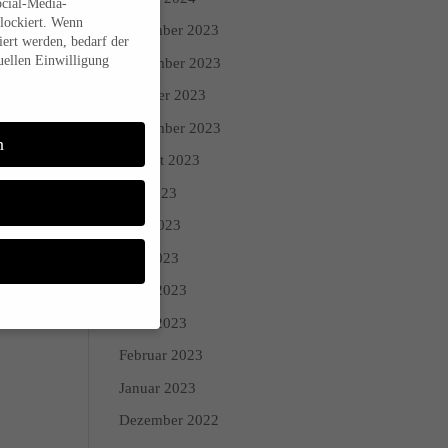
ocial-Media-
lockiert. Wenn
Dezember 2023
ert werden, bedarf der
uellen Einwilligung
November 2023
Oktober 2023
September 2023
n
August 2023
Juli 2023
Juni 2023
Mai 2023
April 2023
März 2023
Februar 2023
Sie Ihre
Januar 2023
 während andere uns
Dezember 2022
den (z. B. IP-Adressen),