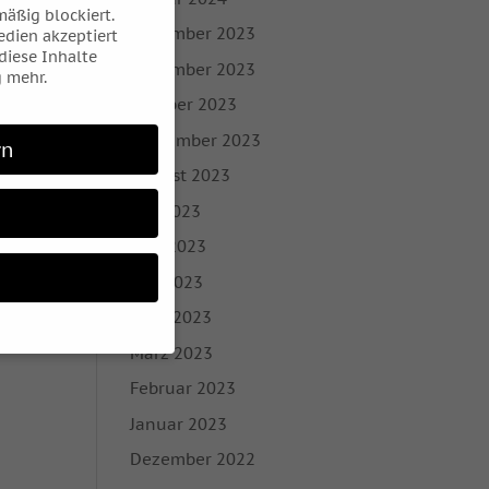
äßig blockiert.
Dezember 2023
dien akzeptiert
 diese Inhalte
November 2023
 mehr.
Oktober 2023
September 2023
rn
August 2023
Juli 2023
Juni 2023
Mai 2023
April 2023
März 2023
Februar 2023
 möchten, müssen Sie
Januar 2023
 sind essenziell,
Dezember 2022
bezogene Daten
nhalte oder Anzeigen-