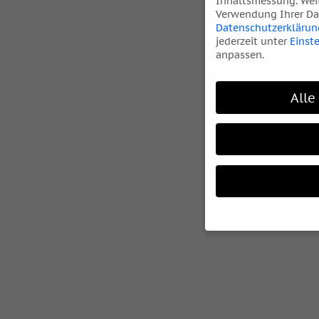
Inhaltsmessung.
Wei
Verwendung Ihrer Dat
Datenschutzerklärun
jederzeit unter
Einst
anpassen.
Alle
Wenn Sie unter 16 Ja
Ihre Erziehungsberec
Wir verwenden Cookie
während andere uns h
können verarbeitet we