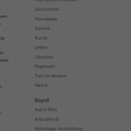
Geschichte
euen
Horoskope
h
Jubilee
Kunst
ale
Leben
on
Literatur
mals
Popmusic
Tief im Westen
Weird
n
Blogroll
Astro-Wiki
e
Astrodienst
Astrologie Ausbildung