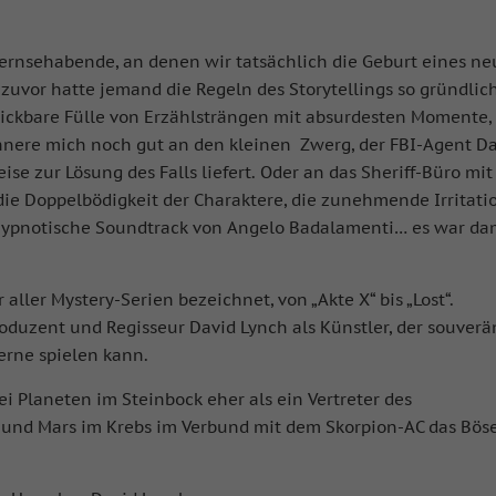
 Fernsehabende, an denen wir tatsächlich die Geburt eines n
zuvor hatte jemand die Regeln des Storytellings so gründlic
blickbare Fülle von Erzählsträngen mit absurdesten Momente,
innere mich noch gut an den kleinen Zwerg, der FBI-Agent D
ise zur Lösung des Falls liefert. Oder an das Sheriff-Büro mit
die Doppelbödigkeit der Charaktere, die zunehmende Irritati
 hypnotische Soundtrack von Angelo Badalamenti… es war da
aller Mystery-Serien bezeichnet, von „Akte X“ bis „Lost“.
Produzent und Regisseur David Lynch als Künstler, der souverä
erne spielen kann.
i Planeten im Steinbock eher als ein Vertreter des
 und Mars im Krebs im Verbund mit dem Skorpion-AC das Bös