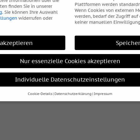
tere Informationen über die
Plattformen werden standardm
en finden Sie in unserer
Wenn Cookies von externen Me
g
.
Sie können Ihre Auswahl
werden, bedarf der Zugriff auf
ellungen
widerrufen oder
keiner manuellen Einwilligung
 akzeptieren
Speiche
Nur essenzielle Cookies akzeptieren
Individuelle Datenschutzeinstellungen
Cookie-Details
Datenschutzerklärung
Impressum
Datenschutzeinstellungen
hre alt sind und Ihre Zustimmung zu freiwilligen Diensten geben
htigten um Erlaubnis bitten.
s und andere Technologien auf unserer Website. Einige von ihnen
elfen, diese Website und Ihre Erfahrung zu verbessern.
Personen
rden (z. B. IP-Adressen), z. B. für personalisierte Anzeigen und I