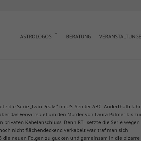
ASTROLOGOS
BERATUNG
VERANSTALTUNG
rtete die Serie „Twin Peaks“ im US-Sender ABC. Anderthalb Jah
 aber das Verwirrspiel um den Mörder von Laura Palmer bis z
n privaten Kabelanschluss. Denn RTL setzte die Serie wegen
noch nicht flächendeckend verkabelt war, traf man sich
 5 die neuen Folgen zu gucken und gemeinsam in die bizarre