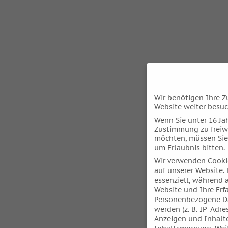
Wir benötigen Ihre Z
Website weiter besu
Wenn Sie unter 16 Jah
Zustimmung zu freiw
möchten, müssen Sie
um Erlaubnis bitten.
Wir verwenden Cooki
auf unserer Website. 
essenziell, während 
Website und Ihre Erf
Personenbezogene Da
werden (z. B. IP-Adres
Anzeigen und Inhalt