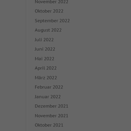
November 2022
ie in unserer
Oktober 2022
igung zu ganzen
September 2022
mmte Cookies
August 2022
Juli 2022
Zurück
Juni 2022
Mai 2022
on der Website
April 2022
März 2022
Februar 2022
Marketing
Januar 2022
rbung anzuzeigen. Sie
Dezember 2021
November 2021
Oktober 2021
Externe Medien