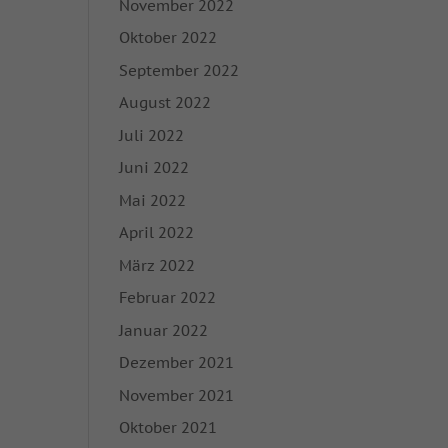
November 2022
ie in unserer
Oktober 2022
igung zu ganzen
September 2022
mmte Cookies
August 2022
Juli 2022
Zurück
Juni 2022
Mai 2022
on der Website
April 2022
März 2022
Februar 2022
Marketing
Januar 2022
rbung anzuzeigen. Sie
Dezember 2021
November 2021
Oktober 2021
Externe Medien