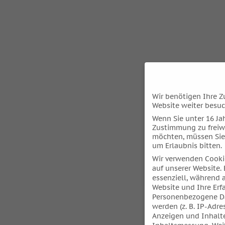
Wir benötigen Ihre Z
Website weiter besu
Wenn Sie unter 16 Jah
Zustimmung zu freiw
möchten, müssen Sie
um Erlaubnis bitten.
Wir verwenden Cooki
auf unserer Website. 
essenziell, während 
Website und Ihre Erf
Personenbezogene Da
werden (z. B. IP-Adres
Anzeigen und Inhalt