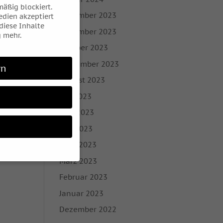
äßig blockiert.
Dezember 2023
dien akzeptiert
 diese Inhalte
November 2023
 mehr.
Oktober 2023
September 2023
rn
August 2023
Juli 2023
Juni 2023
Mai 2023
April 2023
März 2023
Februar 2023
 möchten, müssen Sie
Januar 2023
 sind essenziell,
Dezember 2022
bezogene Daten
nhalte oder Anzeigen-