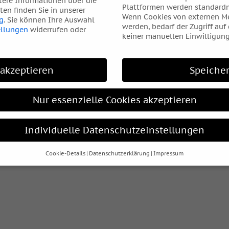
tere Informationen über die
Plattformen werden standardm
en finden Sie in unserer
Wenn Cookies von externen Me
g
.
Sie können Ihre Auswahl
werden, bedarf der Zugriff auf
ellungen
widerrufen oder
keiner manuellen Einwilligung
 akzeptieren
Speiche
Nur essenzielle Cookies akzeptieren
Individuelle Datenschutzeinstellungen
Cookie-Details
Datenschutzerklärung
Impressum
Datenschutzeinstellungen
hre alt sind und Ihre Zustimmung zu freiwilligen Diensten geben
htigten um Erlaubnis bitten.
s und andere Technologien auf unserer Website. Einige von ihnen
elfen, diese Website und Ihre Erfahrung zu verbessern.
Personen
rden (z. B. IP-Adressen), z. B. für personalisierte Anzeigen und I