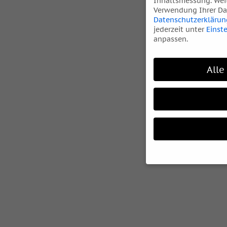
Inhaltsmessung.
Wei
Verwendung Ihrer Dat
Datenschutzerklärun
jederzeit unter
Einst
anpassen.
Alle
Wenn Sie unter 16 Ja
Ihre Erziehungsberec
Wir verwenden Cookie
während andere uns h
können verarbeitet we