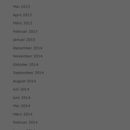
Inhalte von Videoplattformen und Social-Media-Plattformen
Mai 2015
werden standardmäßig blockiert. Wenn Cookies von externen
Medien akzeptiert werden, bedarf der Zugriff auf diese Inhalte
April 2015
keiner manuellen Einwilligung mehr.
März 2015
Cookie-Informationen anzeigen
Februar 2015
powered by Borlabs Cookie
Datenschutzerklärung
Impressum
Januar 2015
Dezember 2014
November 2014
Oktober 2014
September 2014
August 2014
Juli 2014
Juni 2014
Mai 2014
März 2014
Februar 2014