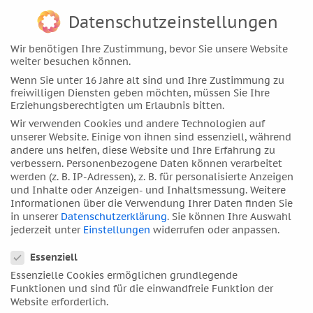
September 2020
Datenschutzeinstellungen
August 2020
Wir benötigen Ihre Zustimmung, bevor Sie unsere Website
Juli 2020
weiter besuchen können.
Juni 2020
Wenn Sie unter 16 Jahre alt sind und Ihre Zustimmung zu
freiwilligen Diensten geben möchten, müssen Sie Ihre
Mai 2020
Erziehungsberechtigten um Erlaubnis bitten.
April 2020
Wir verwenden Cookies und andere Technologien auf
März 2020
unserer Website. Einige von ihnen sind essenziell, während
andere uns helfen, diese Website und Ihre Erfahrung zu
Februar 2020
verbessern.
Personenbezogene Daten können verarbeitet
Januar 2020
werden (z. B. IP-Adressen), z. B. für personalisierte Anzeigen
und Inhalte oder Anzeigen- und Inhaltsmessung.
Weitere
Dezember 2019
Informationen über die Verwendung Ihrer Daten finden Sie
November 2019
in unserer
Datenschutzerklärung
.
Sie können Ihre Auswahl
jederzeit unter
Einstellungen
widerrufen oder anpassen.
Oktober 2019
Datenschutzeinstellungen
September 2019
Essenziell
August 2019
Essenzielle Cookies ermöglichen grundlegende
Funktionen und sind für die einwandfreie Funktion der
Juli 2019
Website erforderlich.
Juni 2019