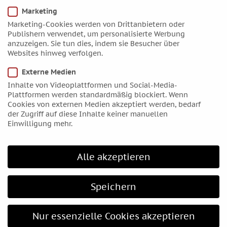
Marketing
April 2019
Marketing-Cookies werden von Drittanbietern oder
März 2019
Publishern verwendet, um personalisierte Werbung
Februar 2019
anzuzeigen. Sie tun dies, indem sie Besucher über
Websites hinweg verfolgen.
Januar 2019
Dezember 2018
Externe Medien
Inhalte von Videoplattformen und Social-Media-
November 2018
Plattformen werden standardmäßig blockiert. Wenn
Oktober 2018
Cookies von externen Medien akzeptiert werden, bedarf
der Zugriff auf diese Inhalte keiner manuellen
September 2018
Einwilligung mehr.
August 2018
Juli 2018
Alle akzeptieren
Juni 2018
Mai 2018
Speichern
April 2018
März 2018
Nur essenzielle Cookies akzeptieren
Februar 2018