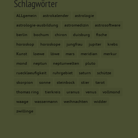
Schlagwörter
ALLgemein
astrokalender
astrologie
astrologie-ausbildung
astromedizin
astrosoftware
berlin
bochum
chiron
duisburg
fische
horoskop
horoskope
jungfrau
jupiter
krebs
Kunst
loewe
löwe
mars
meridian
merkur
mond
neptun
neptunwelten
pluto
ruecklaeufigkeit
ruhrgebiet
saturn
schütze
skorpion
sonne
steinbock
stier
tarot
thomas ring
tierkreis
uranus
venus
vollmond
waage
wassermann
weihnachten
widder
zwillinge