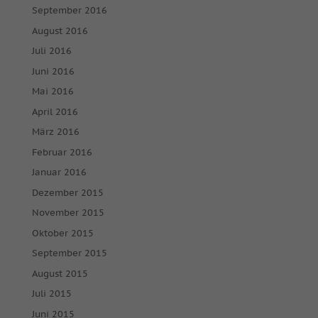
September 2016
Alle akzeptieren
Speichern
August 2016
Juli 2016
Nur essenzielle Cookies akzeptieren
Juni 2016
Mai 2016
Zurück
Datenschutzeinstellungen
April 2016
Essenziell (1)
März 2016
Essenzielle Cookies ermöglichen grundlegende Funktionen und
Februar 2016
sind für die einwandfreie Funktion der Website erforderlich.
Januar 2016
Cookie-Informationen anzeigen
Dezember 2015
Mar
Marketing (2)
November 2015
Marketing-Cookies werden von Drittanbietern oder Publishern
Oktober 2015
verwendet, um personalisierte Werbung anzuzeigen. Sie tun dies,
September 2015
indem sie Besucher über Websites hinweg verfolgen.
August 2015
Cookie-Informationen anzeigen
Juli 2015
Ext
Externe Medien (7)
Juni 2015