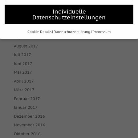
Januar 2018
Individuelle
Dezember 2017
Datenschutzeinstellungen
November 2017
Oktober 2017
Cookie-Details
Datenschutzerklärung
Impressum
September 2017
Datenschutzeinstellungen
August 2017
Wenn Sie unter 16 Jahre alt sind und Ihre Zustimmung zu
Juli 2017
freiwilligen Diensten geben möchten, müssen Sie Ihre
Juni 2017
Erziehungsberechtigten um Erlaubnis bitten.
Mai 2017
Wir verwenden Cookies und andere Technologien auf
unserer Website. Einige von ihnen sind essenziell, während
April 2017
andere uns helfen, diese Website und Ihre Erfahrung zu
März 2017
verbessern.
Personenbezogene Daten können verarbeitet
werden (z. B. IP-Adressen), z. B. für personalisierte Anzeigen
Februar 2017
und Inhalte oder Anzeigen- und Inhaltsmessung.
Weitere
Januar 2017
Informationen über die Verwendung Ihrer Daten finden Sie
in unserer
Datenschutzerklärung
.
Dezember 2016
Hier finden Sie eine Übersicht über alle verwendeten
November 2016
Cookies. Sie können Ihre Einwilligung zu ganzen Kategorien
geben oder sich weitere Informationen anzeigen lassen und
Oktober 2016
so nur bestimmte Cookies auswählen.