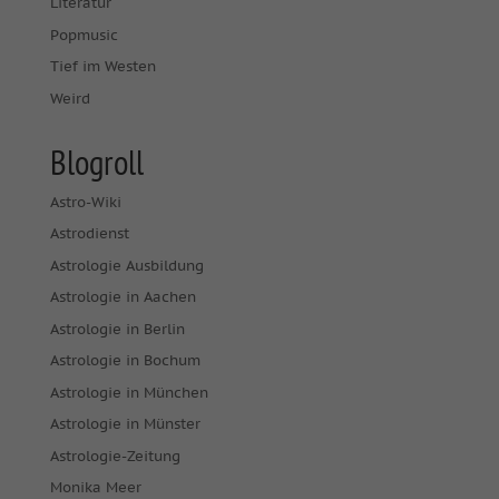
Literatur
Popmusic
Tief im Westen
Weird
Blogroll
Astro-Wiki
Astrodienst
Astrologie Ausbildung
Astrologie in Aachen
Astrologie in Berlin
Astrologie in Bochum
Astrologie in München
Astrologie in Münster
Astrologie-Zeitung
Monika Meer