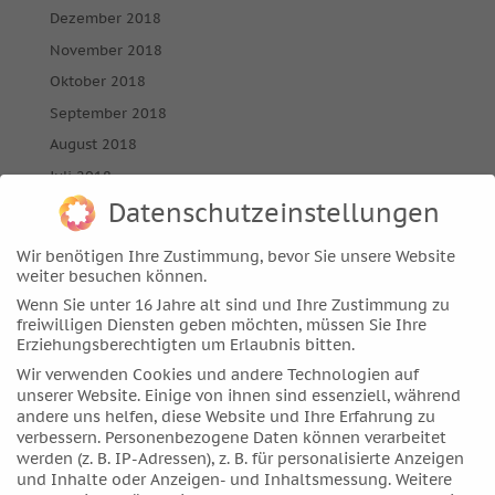
Dezember 2018
November 2018
Oktober 2018
September 2018
August 2018
Juli 2018
Datenschutzeinstellungen
Juni 2018
Mai 2018
Wir benötigen Ihre Zustimmung, bevor Sie unsere Website
April 2018
weiter besuchen können.
März 2018
Wenn Sie unter 16 Jahre alt sind und Ihre Zustimmung zu
freiwilligen Diensten geben möchten, müssen Sie Ihre
Februar 2018
Erziehungsberechtigten um Erlaubnis bitten.
Januar 2018
Wir verwenden Cookies und andere Technologien auf
unserer Website. Einige von ihnen sind essenziell, während
Dezember 2017
andere uns helfen, diese Website und Ihre Erfahrung zu
November 2017
verbessern.
Personenbezogene Daten können verarbeitet
werden (z. B. IP-Adressen), z. B. für personalisierte Anzeigen
Oktober 2017
und Inhalte oder Anzeigen- und Inhaltsmessung.
Weitere
September 2017