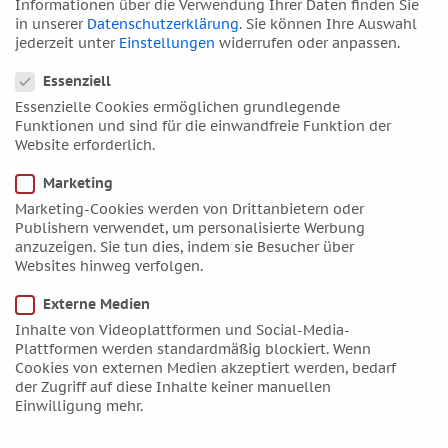
Informationen über die Verwendung Ihrer Daten finden Sie
in unserer
Datenschutzerklärung
.
Sie können Ihre Auswahl
August 2017
jederzeit unter
Einstellungen
widerrufen oder anpassen.
Juli 2017
Datenschutzeinstellungen
Essenziell
Juni 2017
Essenzielle Cookies ermöglichen grundlegende
Mai 2017
Funktionen und sind für die einwandfreie Funktion der
April 2017
Website erforderlich.
März 2017
Marketing
Februar 2017
Marketing-Cookies werden von Drittanbietern oder
Januar 2017
Publishern verwendet, um personalisierte Werbung
anzuzeigen. Sie tun dies, indem sie Besucher über
Dezember 2016
Websites hinweg verfolgen.
November 2016
Externe Medien
Oktober 2016
Inhalte von Videoplattformen und Social-Media-
September 2016
Plattformen werden standardmäßig blockiert. Wenn
August 2016
Cookies von externen Medien akzeptiert werden, bedarf
der Zugriff auf diese Inhalte keiner manuellen
Juli 2016
Einwilligung mehr.
Juni 2016