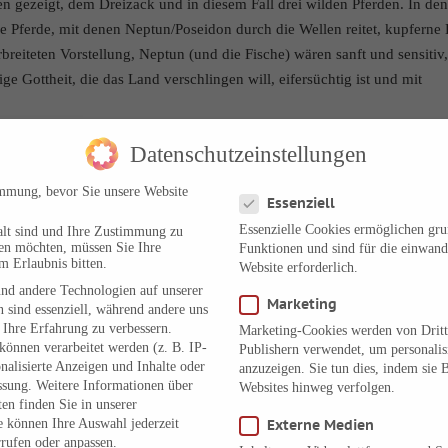
en gezeigt, dem Dreizack und in diesem Fall drei wilden Pferden. In de
 Pferde, mit denen Neptun/Poseidon durch die Wellen reitet, kupferne
eiteten Vorstellung, Neptun (und die Fische) wären sanft und sensitiv
ge Gottheit, die das Land verschlingen will, eifersüchtig ist und mit
ogiebüchern dieser Welt um einige Facetten erweitert werden. Jedenfall
Datenschutzeinstellungen
nd am Tag darauf mit Christopher noch ein wenig gefachsimpelt.
Datenschutzeinstellungen
immung, bevor Sie unsere Website
Essenziell
er in 2012 dort wieder einen Vortrag halten. In den kommenden Wochen
Essenzielle Cookies ermöglichen gr
alt sind und Ihre Zustimmung zu
Ende der NRW-Sommerferien wird der nächste Newsletter verschickt.
ben möchten, müssen Sie Ihre
Funktionen und sind für die einwand
akt
.
m Erlaubnis bitten.
Website erforderlich.
nd andere Technologien auf unserer
ern sonnige August-Tage. Und allen, die in Urlaub fahren, einen
Marketing
 sind essenziell, während andere uns
 Ihre Erfahrung zu verbessern.
Marketing-Cookies werden von Dritt
önnen verarbeitet werden (z. B. IP-
Publishern verwendet, um personali
onalisierte Anzeigen und Inhalte oder
anzuzeigen. Sie tun dies, indem sie 
ssung.
Weitere Informationen über
Websites hinweg verfolgen.
en finden Sie in unserer
e können Ihre Auswahl jederzeit
Externe Medien
rufen oder anpassen.