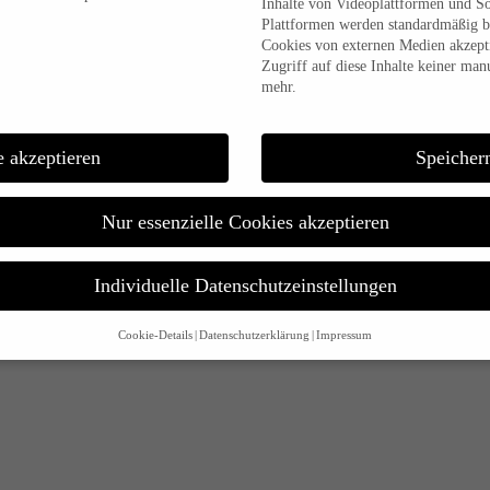
Inhalte von Videoplattformen und S
Plattformen werden standardmäßig b
Cookies von externen Medien akzepti
Zugriff auf diese Inhalte keiner man
mehr.
e akzeptieren
Speicher
Nur essenzielle Cookies akzeptieren
Individuelle Datenschutzeinstellungen
Cookie-Details
Datenschutzerklärung
Impressum
Datenschutzeinstellungen
alt sind und Ihre Zustimmung zu freiwilligen Diensten geben möchten, müssen 
m Erlaubnis bitten.
d andere Technologien auf unserer Website. Einige von ihnen sind essenziell,
 Ihre Erfahrung zu verbessern.
Personenbezogene Daten können verarbeitet wer