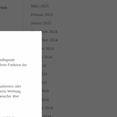
n
März 2025
 Hufe
,
Februar 2025
Januar 2025
Dezember 2024
s
November 2024
Oktober 2024
August 2024
undlegende
freie Funktion der
Juli 2024
Juni 2024
Mai 2024
anbietern oder
April 2024
sierte Werbung
Besucher über
März 2024
Februar 2024
Januar 2024