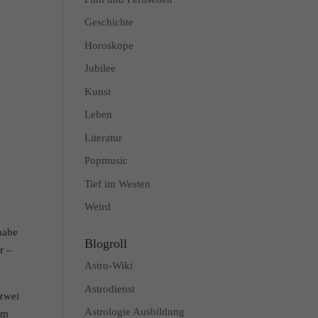
Geschichte
Horoskope
Jubilee
Kunst
Leben
Literatur
Popmusic
Tief im Westen
Weird
habe
Blogroll
r –
Astro-Wiki
Astrodienst
 zwei
Astrologie Ausbildung
em