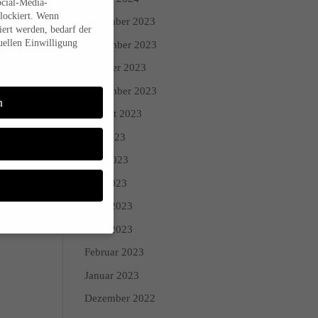
ocial-Media-
lockiert. Wenn
Dezember 2023
ert werden, bedarf der
uellen Einwilligung
November 2023
Oktober 2023
September 2023
n
August 2023
Juli 2023
Juni 2023
Mai 2023
April 2023
März 2023
Februar 2023
Sie Ihre
Januar 2023
 während andere uns
Dezember 2022
den (z. B. IP-Adressen),