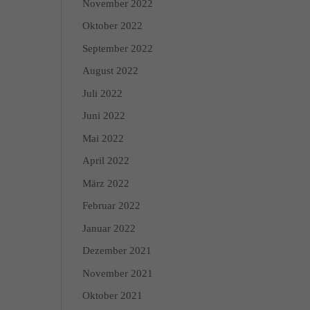
November 2022
n über die Verwendung
Oktober 2022
 Kategorien geben oder
September 2022
August 2022
Zurück
Juli 2022
Juni 2022
Mai 2022
April 2022
Marketing
März 2022
dies, indem sie Besucher
Februar 2022
Januar 2022
Dezember 2021
Externe Medien
November 2021
edien akzeptiert werden,
Oktober 2021