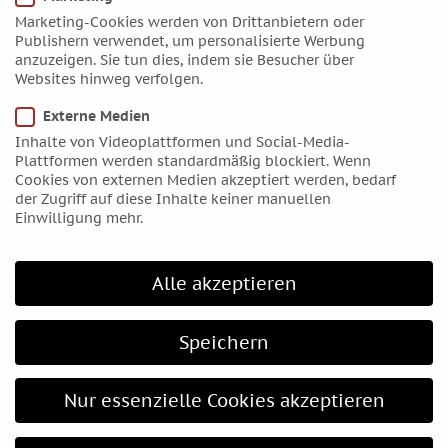
November 2017
Marketing-Cookies werden von Drittanbietern oder
Publishern verwendet, um personalisierte Werbung
Oktober 2017
anzuzeigen. Sie tun dies, indem sie Besucher über
September 2017
Websites hinweg verfolgen.
August 2017
Externe Medien
Juli 2017
Inhalte von Videoplattformen und Social-Media-
Juni 2017
Plattformen werden standardmäßig blockiert. Wenn
Cookies von externen Medien akzeptiert werden, bedarf
Mai 2017
der Zugriff auf diese Inhalte keiner manuellen
April 2017
Einwilligung mehr.
März 2017
Februar 2017
Alle akzeptieren
Januar 2017
Dezember 2016
Speichern
November 2016
Oktober 2016
Nur essenzielle Cookies akzeptieren
September 2016
August 2016