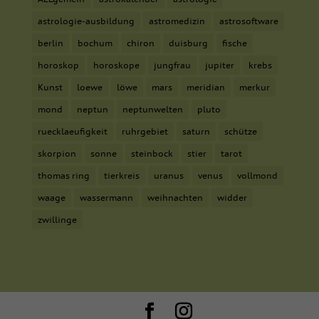
astrologie-ausbildung
astromedizin
astrosoftware
berlin
bochum
chiron
duisburg
fische
horoskop
horoskope
jungfrau
jupiter
krebs
Kunst
loewe
löwe
mars
meridian
merkur
mond
neptun
neptunwelten
pluto
ruecklaeufigkeit
ruhrgebiet
saturn
schütze
skorpion
sonne
steinbock
stier
tarot
thomas ring
tierkreis
uranus
venus
vollmond
waage
wassermann
weihnachten
widder
zwillinge