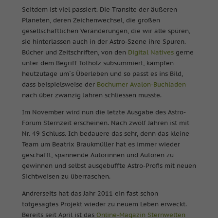
Seitdem ist viel passiert. Die Transite der äußeren
Planeten, deren Zeichenwechsel, die großen
gesellschaftlichen Veränderungen, die wir alle spüren,
sie hinterlassen auch in der Astro-Szene ihre Spuren.
Bücher und Zeitschriften, von den
Digital Natives
gerne
unter dem Begriff Totholz subsummiert, kämpfen
heutzutage um´s Überleben und so passt es ins Bild,
dass beispielsweise der
Bochumer Avalon-Buchladen
nach über zwanzig Jahren schliessen musste.
Im November wird nun die letzte Ausgabe des Astro-
Forum Sternzeit erscheinen.
Nach zwölf Jahren ist mit
Nr. 49 Schluss. Ich bedauere das sehr, denn das kleine
Team um Beatrix Braukmüller hat es immer wieder
geschafft, spannende Autorinnen und Autoren zu
gewinnen und selbst ausgebuffte Astro-Profis mit neuen
Sichtweisen zu überraschen.
Andrerseits hat das Jahr 2011 ein fast schon
totgesagtes Projekt wieder zu neuem Leben erweckt.
Bereits seit April ist das
Online-Magazin Sternwelten