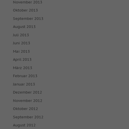
werden standardmäßig blockiert. Wenn Cookies von externen
November 2013
Medien akzeptiert werden, bedarf der Zugriff auf diese Inhalte
Oktober 2013
keiner manuellen Einwilligung mehr.
September 2013
Cookie-Informationen anzeigen
August 2013
powered by Borlabs Cookie
Datenschutzerklärung
Impressum
Juli 2013
Juni 2013
Mai 2013
April 2013
März 2013
Februar 2013
Januar 2013
Dezember 2012
November 2012
Oktober 2012
September 2012
August 2012