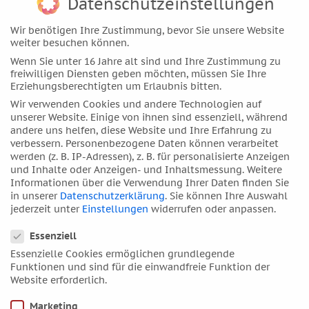
Datenschutzeinstellungen
März 2019
Februar 2019
Wir benötigen Ihre Zustimmung, bevor Sie unsere Website
Januar 2019
weiter besuchen können.
Wenn Sie unter 16 Jahre alt sind und Ihre Zustimmung zu
Dezember 2018
freiwilligen Diensten geben möchten, müssen Sie Ihre
November 2018
Erziehungsberechtigten um Erlaubnis bitten.
Oktober 2018
Wir verwenden Cookies und andere Technologien auf
unserer Website. Einige von ihnen sind essenziell, während
September 2018
andere uns helfen, diese Website und Ihre Erfahrung zu
August 2018
verbessern.
Personenbezogene Daten können verarbeitet
werden (z. B. IP-Adressen), z. B. für personalisierte Anzeigen
Juli 2018
und Inhalte oder Anzeigen- und Inhaltsmessung.
Weitere
Juni 2018
Informationen über die Verwendung Ihrer Daten finden Sie
in unserer
Datenschutzerklärung
.
Sie können Ihre Auswahl
Mai 2018
jederzeit unter
Einstellungen
widerrufen oder anpassen.
April 2018
Datenschutzeinstellungen
Essenziell
März 2018
Essenzielle Cookies ermöglichen grundlegende
Februar 2018
Funktionen und sind für die einwandfreie Funktion der
Januar 2018
Website erforderlich.
Dezember 2017
Marketing