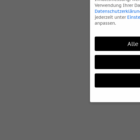
Verwendung Ihrer Dat
Datenschutzerklärun
jederzeit unter
Einst
anpassen.
Alle
Wenn Sie unter 16 Ja
Ihre Erziehungsberec
Wir verwenden Cookie
während andere uns h