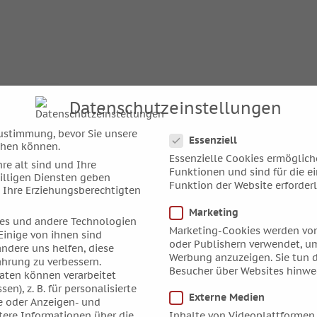
Datenschutzeinstellungen
Datenschutzeinstellungen
ustimmung, bevor Sie unsere
Essenziell
chen können.
Essenzielle Cookies ermöglic
re alt sind und Ihre
Funktionen und sind für die e
illigen Diensten geben
Funktion der Website erforderl
 Ihre Erziehungsberechtigten
Marketing
es und andere Technologien
Marketing-Cookies werden von
Einige von ihnen sind
oder Publishern verwendet, um
andere uns helfen, diese
Werbung anzuzeigen. Sie tun d
ahrung zu verbessern.
Besucher über Websites hinwe
ten können verarbeitet
sen), z. B. für personalisierte
Externe Medien
e oder Anzeigen- und
tere Informationen über die
Inhalte von Videoplattformen