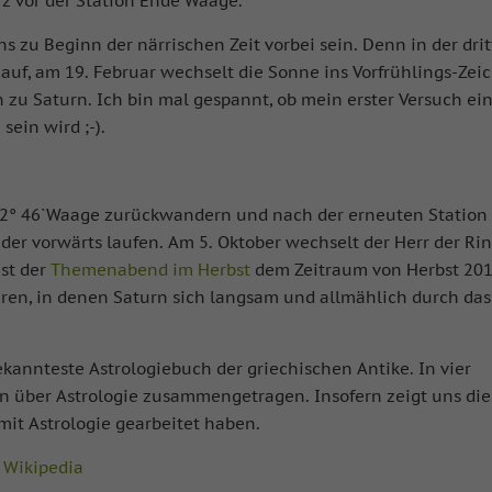
rz vor der Station Ende Waage.
s zu Beginn der närrischen Zeit vorbei sein. Denn in der dri
uf, am 19. Februar wechselt die Sonne ins Vorfrühlings-Zei
on zu Saturn. Ich bin mal gespannt, ob mein erster Versuch ei
sein wird ;-).
 22° 46`Waage zurückwandern und nach der erneuten Station
r vorwärts laufen. Am 5. Oktober wechselt der Herr der Ri
ist der
Themenabend im Herbst
dem Zeitraum von Herbst 20
ren, in denen Saturn sich langsam und allmählich durch das
ekannteste Astrologiebuch der griechischen Antike. In vier
n über Astrologie zusammengetragen. Insofern zeigt uns die
mit Astrologie gearbeitet haben.
r
Wikipedia