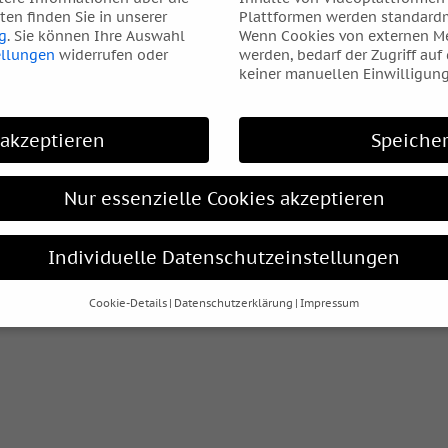
en finden Sie in unserer
Plattformen werden standardm
g
.
Sie können Ihre Auswahl
Wenn Cookies von externen Me
ellungen
widerrufen oder
werden, bedarf der Zugriff auf
keiner manuellen Einwilligung
 akzeptieren
Speiche
Nur essenzielle Cookies akzeptieren
Individuelle Datenschutzeinstellungen
Cookie-Details
Datenschutzerklärung
Impressum
Datenschutzeinstellungen
hre alt sind und Ihre Zustimmung zu freiwilligen Diensten geben
htigten um Erlaubnis bitten.
s und andere Technologien auf unserer Website. Einige von ihnen
elfen, diese Website und Ihre Erfahrung zu verbessern.
Personen