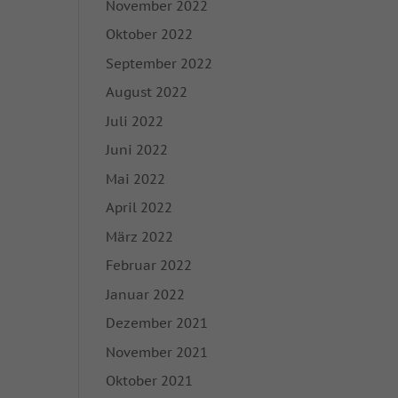
nhalte oder Anzeigen-
November 2022
ie in unserer
Oktober 2022
igung zu ganzen
September 2022
mmte Cookies
August 2022
Juli 2022
Zurück
Juni 2022
Mai 2022
on der Website
April 2022
März 2022
Februar 2022
Marketing
Januar 2022
rbung anzuzeigen. Sie
Dezember 2021
November 2021
Oktober 2021
Externe Medien