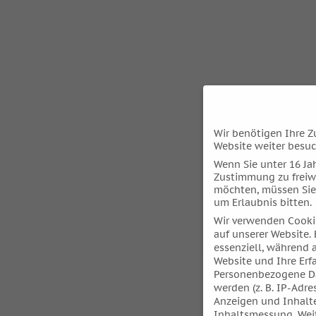
Wir benötigen Ihre Z
Website weiter besu
Wenn Sie unter 16 Jah
Zustimmung zu freiw
möchten, müssen Sie
um Erlaubnis bitten.
Wir verwenden Cooki
auf unserer Website. 
essenziell, während 
Website und Ihre Erf
Personenbezogene Da
werden (z. B. IP-Adres
Anzeigen und Inhalt
Inhaltsmessung.
Wei