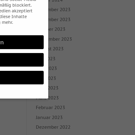
äßig blockiert.
Dezember 2023
dien akzeptiert
 diese Inhalte
November 2023
 mehr.
Oktober 2023
September 2023
rn
August 2023
Juli 2023
Juni 2023
Mai 2023
April 2023
März 2023
Februar 2023
 möchten, müssen Sie
Januar 2023
 sind essenziell,
Dezember 2022
bezogene Daten