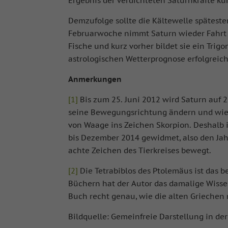
Ergebnis der verdichteten Saturnkräfte ku
Demzufolge sollte die Kältewelle spätesten
Februarwoche nimmt Saturn wieder Fahrt a
Fische und kurz vorher bildet sie ein Trig
astrologischen Wetterprognose erfolgreich 
Anmerkungen
[1]
Bis zum 25. Juni 2012 wird Saturn auf
seine Bewegungsrichtung ändern und wiede
von Waage ins Zeichen Skorpion. Deshalb 
bis Dezember 2014 gewidmet, also den Jah
achte Zeichen des Tierkreises bewegt.
[2]
Die Tetrabiblos des Ptolemäus ist das b
Büchern hat der Autor das damalige Wisse
Buch recht genau, wie die alten Griechen 
Bildquelle: Gemeinfreie Darstellung in de