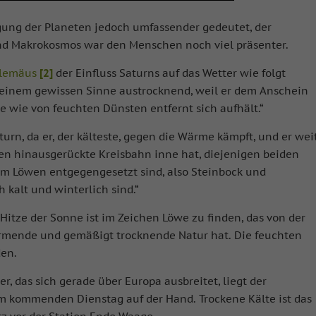
gung der Planeten jedoch umfassender gedeutet, der
 Makrokosmos war den Menschen noch viel präsenter.
olemäus
[2]
der Einfluss Saturns auf das Wetter wie folgt
n einem gewissen Sinne austrocknend, weil er dem Anschein
 wie von feuchten Dünsten entfernt sich aufhält.“
urn, da er, der kälteste, gegen die Wärme kämpft, und er wei
ten hinausgerückte Kreisbahn inne hat, diejenigen beiden
em Löwen entgegengesetzt sind, also Steinbock und
 kalt und winterlich sind.“
 Hitze der Sonne ist im Zeichen Löwe zu finden, das von der
ärmende und gemäßigt trocknende Natur hat. Die feuchten
den.
er, das sich gerade über Europa ausbreitet, liegt der
 kommenden Dienstag auf der Hand. Trockene Kälte ist das