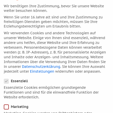
Wir benötigen Ihre Zustimmung, bevor Sie unsere Website
September 2017
weiter besuchen können.
August 2017
Wenn Sie unter 16 Jahre alt sind und Ihre Zustimmung zu
Juli 2017
freiwilligen Diensten geben möchten, müssen Sie Ihre
Erziehungsberechtigten um Erlaubnis bitten.
Juni 2017
Wir verwenden Cookies und andere Technologien auf
Mai 2017
unserer Website. Einige von ihnen sind essenziell, während
andere uns helfen, diese Website und Ihre Erfahrung zu
April 2017
verbessern.
Personenbezogene Daten können verarbeitet
März 2017
werden (z. B. IP-Adressen), z. B. für personalisierte Anzeigen
und Inhalte oder Anzeigen- und Inhaltsmessung.
Weitere
Februar 2017
Informationen über die Verwendung Ihrer Daten finden Sie
Januar 2017
in unserer
Datenschutzerklärung
.
Sie können Ihre Auswahl
jederzeit unter
Einstellungen
widerrufen oder anpassen.
Dezember 2016
Datenschutzeinstellungen
November 2016
Essenziell
Oktober 2016
Essenzielle Cookies ermöglichen grundlegende
Funktionen und sind für die einwandfreie Funktion der
September 2016
Website erforderlich.
August 2016
Marketing
Juli 2016