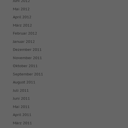
Juni 2012
Medien akzeptiert werden, bedarf der Zugriff auf diese Inhalte
keiner manuellen Einwilligung mehr.
Mai 2012
Cookie-Informationen anzeigen
April 2012
powered by Borlabs Cookie
März 2012
Datenschutzerklärung
Impressum
Februar 2012
Januar 2012
Dezember 2011
November 2011
Oktober 2011
September 2011
August 2011
Juli 2011
Juni 2011
Mai 2011
April 2011
März 2011