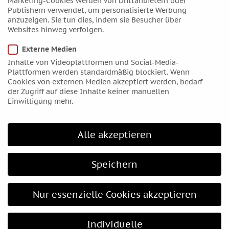
Marketing-Cookies werden von Drittanbietern oder
Juni 2016
Publishern verwendet, um personalisierte Werbung
Mai 2016
anzuzeigen. Sie tun dies, indem sie Besucher über
Websites hinweg verfolgen.
April 2016
März 2016
Externe Medien
Februar 2016
Inhalte von Videoplattformen und Social-Media-
Plattformen werden standardmäßig blockiert. Wenn
Januar 2016
Cookies von externen Medien akzeptiert werden, bedarf
Dezember 2015
der Zugriff auf diese Inhalte keiner manuellen
Einwilligung mehr.
November 2015
Oktober 2015
Alle akzeptieren
September 2015
August 2015
Speichern
Juli 2015
Juni 2015
Nur essenzielle Cookies akzeptieren
Mai 2015
April 2015
März 2015
Individuelle