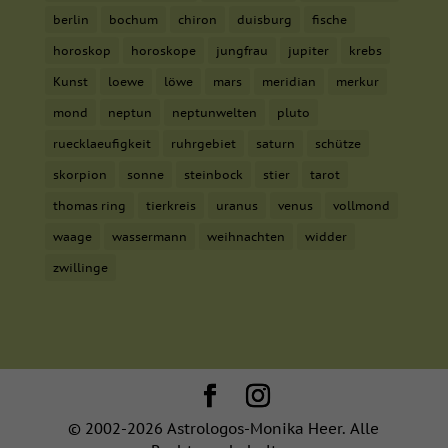
berlin
bochum
chiron
duisburg
fische
horoskop
horoskope
jungfrau
jupiter
krebs
Kunst
loewe
löwe
mars
meridian
merkur
mond
neptun
neptunwelten
pluto
ruecklaeufigkeit
ruhrgebiet
saturn
schütze
skorpion
sonne
steinbock
stier
tarot
thomas ring
tierkreis
uranus
venus
vollmond
waage
wassermann
weihnachten
widder
zwillinge
© 2002-2026 Astrologos-Monika Heer. Alle