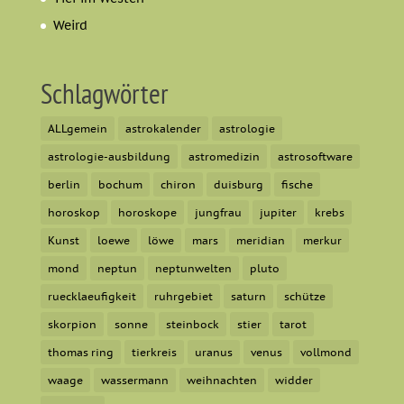
Weird
Schlagwörter
ALLgemein
astrokalender
astrologie
astrologie-ausbildung
astromedizin
astrosoftware
berlin
bochum
chiron
duisburg
fische
horoskop
horoskope
jungfrau
jupiter
krebs
Kunst
loewe
löwe
mars
meridian
merkur
mond
neptun
neptunwelten
pluto
ruecklaeufigkeit
ruhrgebiet
saturn
schütze
skorpion
sonne
steinbock
stier
tarot
thomas ring
tierkreis
uranus
venus
vollmond
waage
wassermann
weihnachten
widder