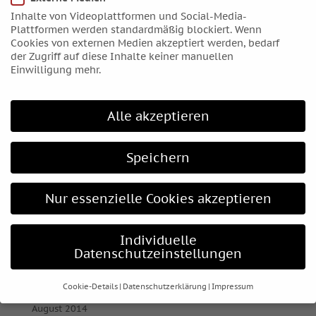
November 2015
Inhalte von Videoplattformen und Social-Media-
Oktober 2015
Plattformen werden standardmäßig blockiert. Wenn
Cookies von externen Medien akzeptiert werden, bedarf
September 2015
der Zugriff auf diese Inhalte keiner manuellen
August 2015
Einwilligung mehr.
Juli 2015
Juni 2015
Alle akzeptieren
Mai 2015
April 2015
Speichern
März 2015
Februar 2015
Nur essenzielle Cookies akzeptieren
Januar 2015
Dezember 2014
Individuelle
November 2014
Datenschutzeinstellungen
Oktober 2014
Cookie-Details
Datenschutzerklärung
Impressum
September 2014
Datenschutzeinstellungen
August 2014