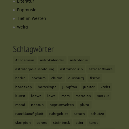
Literatur
Popmusic
Tief im Westen
Weird
Schlagwörter
ALLgemein
astrokalender
astrologie
astrologie-ausbildung
astromedizin
astrosoftware
berlin
bochum
chiron
duisburg
fische
horoskop
horoskope
jungfrau
jupiter
krebs
Kunst
loewe
löwe
mars
meridian
merkur
mond
neptun
neptunwelten
pluto
ruecklaeufigkeit
ruhrgebiet
saturn
schütze
skorpion
sonne
steinbock
stier
tarot