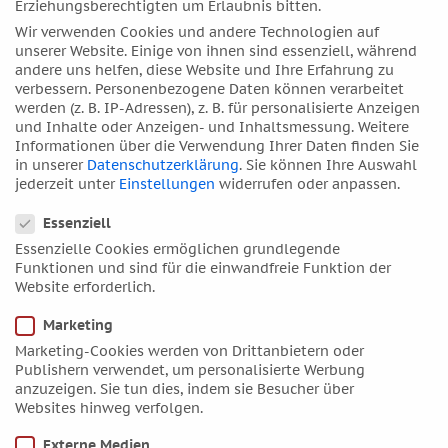
März 2017
Erziehungsberechtigten um Erlaubnis bitten.
Februar 2017
Wir verwenden Cookies und andere Technologien auf
unserer Website. Einige von ihnen sind essenziell, während
Januar 2017
andere uns helfen, diese Website und Ihre Erfahrung zu
Dezember 2016
verbessern.
Personenbezogene Daten können verarbeitet
werden (z. B. IP-Adressen), z. B. für personalisierte Anzeigen
November 2016
und Inhalte oder Anzeigen- und Inhaltsmessung.
Weitere
Oktober 2016
Informationen über die Verwendung Ihrer Daten finden Sie
in unserer
Datenschutzerklärung
.
Sie können Ihre Auswahl
September 2016
jederzeit unter
Einstellungen
widerrufen oder anpassen.
August 2016
Datenschutzeinstellungen
Essenziell
Juli 2016
Essenzielle Cookies ermöglichen grundlegende
Juni 2016
Funktionen und sind für die einwandfreie Funktion der
Website erforderlich.
Mai 2016
April 2016
Marketing
März 2016
Marketing-Cookies werden von Drittanbietern oder
Publishern verwendet, um personalisierte Werbung
Februar 2016
anzuzeigen. Sie tun dies, indem sie Besucher über
Januar 2016
Websites hinweg verfolgen.
Dezember 2015
Externe Medien