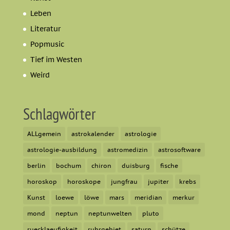
Leben
Literatur
Popmusic
Tief im Westen
Weird
Schlagwörter
ALLgemein
astrokalender
astrologie
astrologie-ausbildung
astromedizin
astrosoftware
berlin
bochum
chiron
duisburg
fische
horoskop
horoskope
jungfrau
jupiter
krebs
Kunst
loewe
löwe
mars
meridian
merkur
mond
neptun
neptunwelten
pluto
ruecklaeufigkeit
ruhrgebiet
saturn
schütze