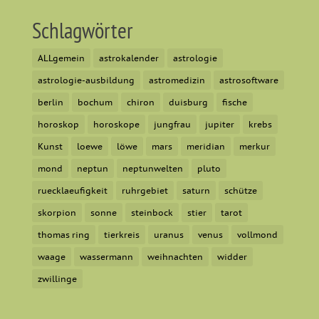
Schlagwörter
ALLgemein
astrokalender
astrologie
astrologie-ausbildung
astromedizin
astrosoftware
berlin
bochum
chiron
duisburg
fische
horoskop
horoskope
jungfrau
jupiter
krebs
Kunst
loewe
löwe
mars
meridian
merkur
mond
neptun
neptunwelten
pluto
ruecklaeufigkeit
ruhrgebiet
saturn
schütze
skorpion
sonne
steinbock
stier
tarot
thomas ring
tierkreis
uranus
venus
vollmond
waage
wassermann
weihnachten
widder
zwillinge