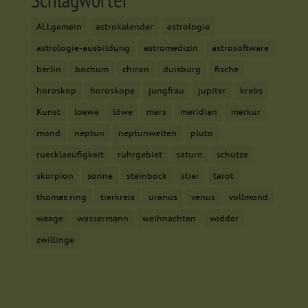
ALLgemein
astrokalender
astrologie
astrologie-ausbildung
astromedizin
astrosoftware
berlin
bochum
chiron
duisburg
fische
horoskop
horoskope
jungfrau
jupiter
krebs
Kunst
loewe
löwe
mars
meridian
merkur
mond
neptun
neptunwelten
pluto
ruecklaeufigkeit
ruhrgebiet
saturn
schütze
skorpion
sonne
steinbock
stier
tarot
thomas ring
tierkreis
uranus
venus
vollmond
waage
wassermann
weihnachten
widder
zwillinge