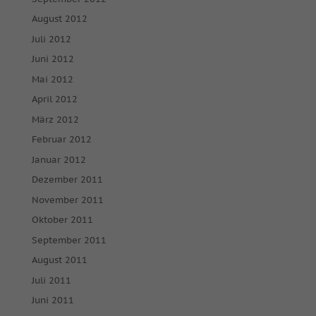
Inhalte von Videoplattformen und Social-Media-Plattformen
werden standardmäßig blockiert. Wenn Cookies von externen
August 2012
Medien akzeptiert werden, bedarf der Zugriff auf diese Inhalte
Juli 2012
keiner manuellen Einwilligung mehr.
Juni 2012
Cookie-Informationen anzeigen
Mai 2012
powered by Borlabs Cookie
Datenschutzerklärung
Impressum
April 2012
März 2012
Februar 2012
Januar 2012
Dezember 2011
November 2011
Oktober 2011
September 2011
August 2011
Juli 2011
Juni 2011