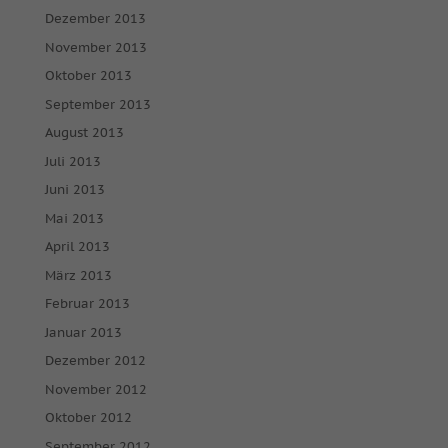
Dezember 2013
Alle akzeptieren
Speichern
November 2013
Oktober 2013
Nur essenzielle Cookies akzeptieren
September 2013
Zurück
August 2013
Datenschutzeinstellungen
Juli 2013
Essenziell (1)
Juni 2013
Essenzielle Cookies ermöglichen grundlegende Funktionen und
sind für die einwandfreie Funktion der Website erforderlich.
Mai 2013
Cookie-Informationen anzeigen
April 2013
März 2013
Mar
Marketing (2)
Februar 2013
Marketing-Cookies werden von Drittanbietern oder Publishern
Januar 2013
verwendet, um personalisierte Werbung anzuzeigen. Sie tun dies,
indem sie Besucher über Websites hinweg verfolgen.
Dezember 2012
Cookie-Informationen anzeigen
November 2012
Oktober 2012
Ext
Externe Medien (7)
September 2012