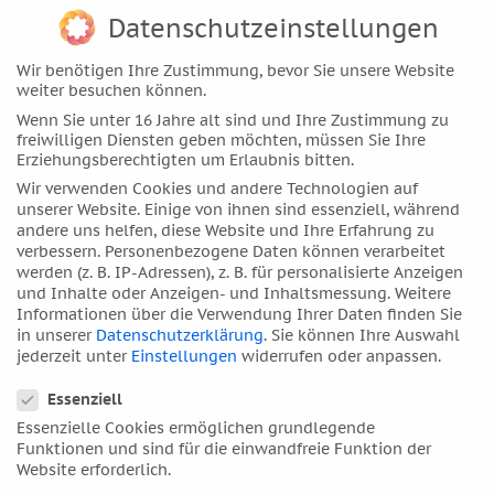
Datenschutzeinstellungen
Dezember 2017
November 2017
Wir benötigen Ihre Zustimmung, bevor Sie unsere Website
Oktober 2017
weiter besuchen können.
Wenn Sie unter 16 Jahre alt sind und Ihre Zustimmung zu
September 2017
freiwilligen Diensten geben möchten, müssen Sie Ihre
August 2017
Erziehungsberechtigten um Erlaubnis bitten.
Juli 2017
Wir verwenden Cookies und andere Technologien auf
unserer Website. Einige von ihnen sind essenziell, während
Juni 2017
andere uns helfen, diese Website und Ihre Erfahrung zu
Mai 2017
verbessern.
Personenbezogene Daten können verarbeitet
werden (z. B. IP-Adressen), z. B. für personalisierte Anzeigen
April 2017
und Inhalte oder Anzeigen- und Inhaltsmessung.
Weitere
März 2017
Informationen über die Verwendung Ihrer Daten finden Sie
in unserer
Datenschutzerklärung
.
Sie können Ihre Auswahl
Februar 2017
jederzeit unter
Einstellungen
widerrufen oder anpassen.
Januar 2017
Datenschutzeinstellungen
Essenziell
Dezember 2016
Essenzielle Cookies ermöglichen grundlegende
November 2016
Funktionen und sind für die einwandfreie Funktion der
Oktober 2016
Website erforderlich.