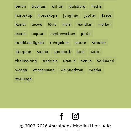
berlin
bochum
chiron
duisburg
fische
horoskop
horoskope
jungfrau
jupiter
krebs
Kunst
loewe
löwe
mars
meridian
merkur
mond
neptun
neptunwelten
pluto
ruecklaeufigkeit
ruhrgebiet
saturn
schütze
skorpion
sonne
steinbock
stier
tarot
thomas ring
tierkreis
uranus
venus
vollmond
waage
wassermann
weihnachten
widder
zwillinge
© 2002-2026 Astrologos-Monika Heer. Alle