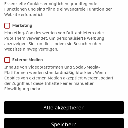
Essenzielle Cookies ermöglichen grundlegende
Oktober 2019
Funktionen und sind für die einwandfreie Funktion der
September 2019
Website erforderlich.
August 2019
Marketing
Juli 2019
Marketing-Cookies werden von Drittanbietern oder
Juni 2019
Publishern verwendet, um personalisierte Werbung
anzuzeigen. Sie tun dies, indem sie Besucher über
April 2019
Websites hinweg verfolgen.
März 2019
Externe Medien
Februar 2019
Inhalte von Videoplattformen und Social-Media-
Januar 2019
Plattformen werden standardmäßig blockiert. Wenn
Cookies von externen Medien akzeptiert werden, bedarf
Dezember 2018
der Zugriff auf diese Inhalte keiner manuellen
November 2018
Einwilligung mehr.
Oktober 2018
September 2018
Alle akzeptieren
August 2018
Juli 2018
Speichern
Juni 2018