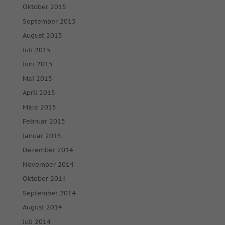
Cookie-Informationen anzeigen
Oktober 2015
September 2015
Ext
Externe Medien (7)
August 2015
Inhalte von Videoplattformen und Social-Media-Plattformen
werden standardmäßig blockiert. Wenn Cookies von externen
Juli 2015
Medien akzeptiert werden, bedarf der Zugriff auf diese Inhalte
Juni 2015
keiner manuellen Einwilligung mehr.
Mai 2015
Cookie-Informationen anzeigen
April 2015
powered by Borlabs Cookie
Datenschutzerklärung
Impressum
März 2015
Februar 2015
Januar 2015
Dezember 2014
November 2014
Oktober 2014
September 2014
August 2014
Juli 2014