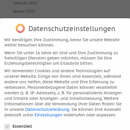
Februar 2021
Januar 2021
Dezember 2020
Datenschutzeinstellungen
November 2020
Oktober 2020
Wir benötigen Ihre Zustimmung, bevor Sie unsere Website
September 2020
weiter besuchen können.
August 2020
Wenn Sie unter 16 Jahre alt sind und Ihre Zustimmung zu
freiwilligen Diensten geben möchten, müssen Sie Ihre
Juli 2020
Erziehungsberechtigten um Erlaubnis bitten.
Juni 2020
Wir verwenden Cookies und andere Technologien auf
unserer Website. Einige von ihnen sind essenziell, während
Mai 2020
andere uns helfen, diese Website und Ihre Erfahrung zu
April 2020
verbessern.
Personenbezogene Daten können verarbeitet
werden (z. B. IP-Adressen), z. B. für personalisierte Anzeigen
März 2020
und Inhalte oder Anzeigen- und Inhaltsmessung.
Weitere
Februar 2020
Informationen über die Verwendung Ihrer Daten finden Sie
in unserer
Datenschutzerklärung
.
Sie können Ihre Auswahl
Januar 2020
jederzeit unter
Einstellungen
widerrufen oder anpassen.
Dezember 2019
Datenschutzeinstellungen
Essenziell
November 2019