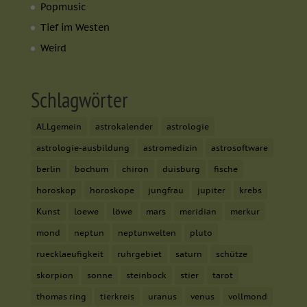
Popmusic
Tief im Westen
Weird
Schlagwörter
ALLgemein
astrokalender
astrologie
astrologie-ausbildung
astromedizin
astrosoftware
berlin
bochum
chiron
duisburg
fische
horoskop
horoskope
jungfrau
jupiter
krebs
Kunst
loewe
löwe
mars
meridian
merkur
mond
neptun
neptunwelten
pluto
ruecklaeufigkeit
ruhrgebiet
saturn
schütze
skorpion
sonne
steinbock
stier
tarot
thomas ring
tierkreis
uranus
venus
vollmond