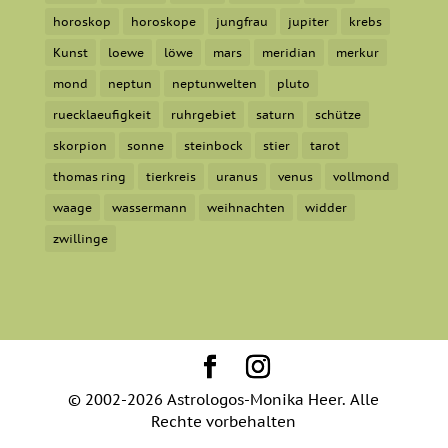
horoskop
horoskope
jungfrau
jupiter
krebs
Kunst
loewe
löwe
mars
meridian
merkur
mond
neptun
neptunwelten
pluto
ruecklaeufigkeit
ruhrgebiet
saturn
schütze
skorpion
sonne
steinbock
stier
tarot
thomas ring
tierkreis
uranus
venus
vollmond
waage
wassermann
weihnachten
widder
zwillinge
© 2002-2026 Astrologos-Monika Heer. Alle
Rechte vorbehalten