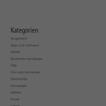
Kategorien
ALLgemein
Apps und Software
Artikel
Berühmte Horoskope
FAQ
Film und Fernsehen
Geschichte
Horoskope
Jubilee
Kunst
Leben