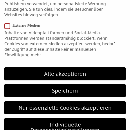
Juni 2016
Publishern verwendet, um personalisierte Werbung
Mai 2016
anzuzeigen. Sie tun dies, indem sie Besucher über
Websites hinweg verfolgen.
April 2016
März 2016
Externe Medien
Inhalte von Videoplattformen und Social-Media-
Februar 2016
Plattformen werden standardmäßig blockiert. Wenn
Januar 2016
Cookies von externen Medien akzeptiert werden, bedarf
der Zugriff auf diese Inhalte keiner manuellen
Dezember 2015
Einwilligung mehr.
November 2015
Oktober 2015
Alle akzeptieren
September 2015
August 2015
Speichern
Juli 2015
Juni 2015
Nur essenzielle Cookies akzeptieren
Mai 2015
April 2015
Individuelle
März 2015