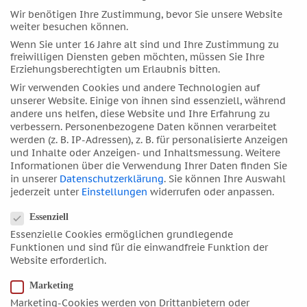
Wir benötigen Ihre Zustimmung, bevor Sie unsere Website
September 2017
weiter besuchen können.
August 2017
Wenn Sie unter 16 Jahre alt sind und Ihre Zustimmung zu
Juli 2017
freiwilligen Diensten geben möchten, müssen Sie Ihre
Erziehungsberechtigten um Erlaubnis bitten.
Juni 2017
Wir verwenden Cookies und andere Technologien auf
Mai 2017
unserer Website. Einige von ihnen sind essenziell, während
April 2017
andere uns helfen, diese Website und Ihre Erfahrung zu
verbessern.
Personenbezogene Daten können verarbeitet
März 2017
werden (z. B. IP-Adressen), z. B. für personalisierte Anzeigen
Februar 2017
und Inhalte oder Anzeigen- und Inhaltsmessung.
Weitere
Informationen über die Verwendung Ihrer Daten finden Sie
Januar 2017
in unserer
Datenschutzerklärung
.
Sie können Ihre Auswahl
Dezember 2016
jederzeit unter
Einstellungen
widerrufen oder anpassen.
Datenschutzeinstellungen
November 2016
Essenziell
Oktober 2016
Essenzielle Cookies ermöglichen grundlegende
Funktionen und sind für die einwandfreie Funktion der
September 2016
Website erforderlich.
August 2016
Marketing
Juli 2016
Marketing-Cookies werden von Drittanbietern oder