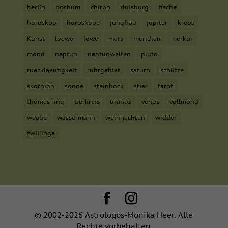
berlin
bochum
chiron
duisburg
fische
horoskop
horoskope
jungfrau
jupiter
krebs
Kunst
loewe
löwe
mars
meridian
merkur
mond
neptun
neptunwelten
pluto
ruecklaeufigkeit
ruhrgebiet
saturn
schütze
skorpion
sonne
steinbock
stier
tarot
thomas ring
tierkreis
uranus
venus
vollmond
waage
wassermann
weihnachten
widder
zwillinge
© 2002-2026 Astrologos-Monika Heer. Alle
Rechte vorbehalten