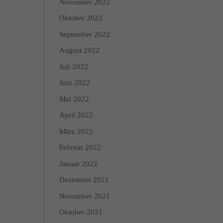
November 2022
n über die Verwendung
Oktober 2022
 Kategorien geben oder
September 2022
August 2022
Zurück
Juli 2022
Juni 2022
Mai 2022
April 2022
Marketing
März 2022
dies, indem sie Besucher
Februar 2022
Januar 2022
Dezember 2021
Externe Medien
November 2021
edien akzeptiert werden,
Oktober 2021