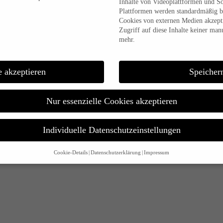
Inhalte von Videoplattformen und S
Plattformen werden standardmäßig b
Cookies von externen Medien akzepti
Zugriff auf diese Inhalte keiner man
mehr.
e akzeptieren
Speicher
Nur essenzielle Cookies akzeptieren
Individuelle Datenschutzeinstellungen
Cookie-Details
Datenschutzerklärung
Impressum
Datenschutzeinstellungen
alt sind und Ihre Zustimmung zu freiwilligen Diensten geben möchten, müssen 
m Erlaubnis bitten.
d andere Technologien auf unserer Website. Einige von ihnen sind essenziell,
 Ihre Erfahrung zu verbessern.
Personenbezogene Daten können verarbeitet wer