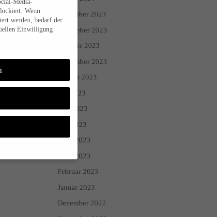
ocial-Media-
lockiert. Wenn
Dezember 2023
ert werden, bedarf der
uellen Einwilligung
November 2023
Oktober 2023
September 2023
n
August 2023
Juli 2023
Juni 2023
Mai 2023
April 2023
März 2023
Februar 2023
Sie Ihre
Januar 2023
 während andere uns
Dezember 2022
den (z. B. IP-Adressen),