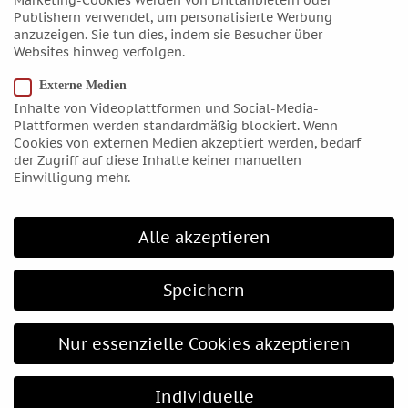
Marketing-Cookies werden von Drittanbietern oder
Juni 2016
Publishern verwendet, um personalisierte Werbung
anzuzeigen. Sie tun dies, indem sie Besucher über
Mai 2016
Websites hinweg verfolgen.
April 2016
Externe Medien
März 2016
Inhalte von Videoplattformen und Social-Media-
Februar 2016
Plattformen werden standardmäßig blockiert. Wenn
Januar 2016
Cookies von externen Medien akzeptiert werden, bedarf
der Zugriff auf diese Inhalte keiner manuellen
Dezember 2015
Einwilligung mehr.
November 2015
Oktober 2015
Alle akzeptieren
September 2015
August 2015
Speichern
Juli 2015
Juni 2015
Nur essenzielle Cookies akzeptieren
Mai 2015
April 2015
Individuelle
März 2015