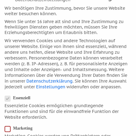
Oktober 2017
Wir benötigen Ihre Zustimmung, bevor Sie unsere Website
September 2017
weiter besuchen können.
August 2017
Wenn Sie unter 16 Jahre alt sind und Ihre Zustimmung zu
freiwilligen Diensten geben möchten, müssen Sie Ihre
Juli 2017
Erziehungsberechtigten um Erlaubnis bitten.
Juni 2017
Wir verwenden Cookies und andere Technologien auf
Mai 2017
unserer Website. Einige von ihnen sind essenziell, während
andere uns helfen, diese Website und Ihre Erfahrung zu
April 2017
verbessern.
Personenbezogene Daten können verarbeitet
März 2017
werden (z. B. IP-Adressen), z. B. für personalisierte Anzeigen
und Inhalte oder Anzeigen- und Inhaltsmessung.
Weitere
Februar 2017
Informationen über die Verwendung Ihrer Daten finden Sie
Januar 2017
in unserer
Datenschutzerklärung
.
Sie können Ihre Auswahl
jederzeit unter
Einstellungen
widerrufen oder anpassen.
Dezember 2016
Datenschutzeinstellungen
November 2016
Essenziell
Oktober 2016
Essenzielle Cookies ermöglichen grundlegende
Funktionen und sind für die einwandfreie Funktion der
September 2016
Website erforderlich.
August 2016
Marketing
Juli 2016