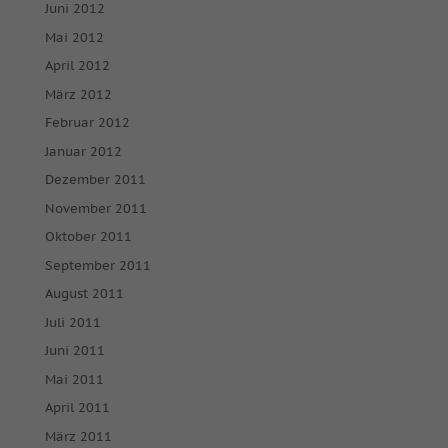
Juni 2012
keiner manuellen Einwilligung mehr.
Mai 2012
Cookie-Informationen anzeigen
April 2012
powered by Borlabs Cookie
Datenschutzerklärung
Impressum
März 2012
Februar 2012
Januar 2012
Dezember 2011
November 2011
Oktober 2011
September 2011
August 2011
Juli 2011
Juni 2011
Mai 2011
April 2011
März 2011