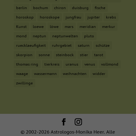
berlin
bochum
chiron
duisburg
fische
horoskop
horoskope
jungfrau
jupiter
krebs
Kunst
loewe
löwe
mars
meridian
merkur
mond
neptun
neptunwelten
pluto
ruecklaeufigkeit
ruhrgebiet
saturn
schütze
skorpion
sonne
steinbock
stier
tarot
thomas ring
tierkreis
uranus
venus
vollmond
waage
wassermann
weihnachten
widder
zwillinge
© 2002-2026 Astrologos-Monika Heer. Alle