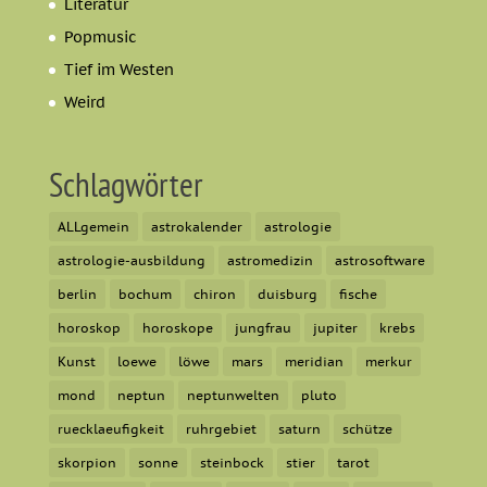
Literatur
Popmusic
Tief im Westen
Weird
Schlagwörter
ALLgemein
astrokalender
astrologie
astrologie-ausbildung
astromedizin
astrosoftware
berlin
bochum
chiron
duisburg
fische
horoskop
horoskope
jungfrau
jupiter
krebs
Kunst
loewe
löwe
mars
meridian
merkur
mond
neptun
neptunwelten
pluto
ruecklaeufigkeit
ruhrgebiet
saturn
schütze
skorpion
sonne
steinbock
stier
tarot