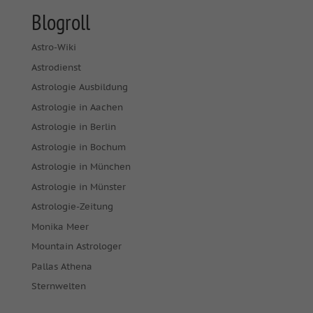
Blogroll
Astro-Wiki
Astrodienst
Astrologie Ausbildung
Astrologie in Aachen
Astrologie in Berlin
Astrologie in Bochum
Astrologie in München
Astrologie in Münster
Astrologie-Zeitung
Monika Meer
Mountain Astrologer
Pallas Athena
Sternwelten