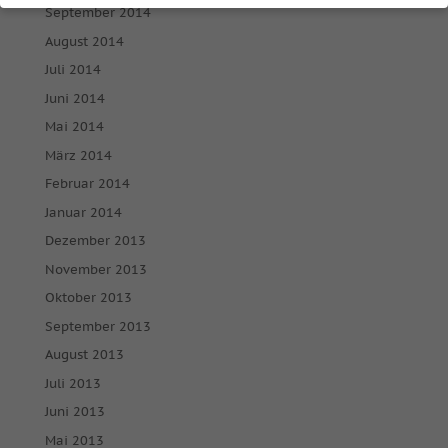
Datenschutzeinstellungen
September 2014
August 2014
Wenn Sie unter 16 Jahre alt sind und Ihre Zustimmung zu
Juli 2014
freiwilligen Diensten geben möchten, müssen Sie Ihre
Erziehungsberechtigten um Erlaubnis bitten.
Juni 2014
Wir verwenden Cookies und andere Technologien auf
Mai 2014
unserer Website. Einige von ihnen sind essenziell, während
andere uns helfen, diese Website und Ihre Erfahrung zu
März 2014
verbessern.
Personenbezogene Daten können verarbeitet
Februar 2014
werden (z. B. IP-Adressen), z. B. für personalisierte Anzeigen
und Inhalte oder Anzeigen- und Inhaltsmessung.
Weitere
Januar 2014
Informationen über die Verwendung Ihrer Daten finden Sie
Dezember 2013
in unserer
Datenschutzerklärung
.
Hier finden Sie eine Übersicht über alle verwendeten
November 2013
Cookies. Sie können Ihre Einwilligung zu ganzen Kategorien
Oktober 2013
geben oder sich weitere Informationen anzeigen lassen und
so nur bestimmte Cookies auswählen.
September 2013
August 2013
Alle akzeptieren
Speichern
Juli 2013
Juni 2013
Nur essenzielle Cookies akzeptieren
Mai 2013