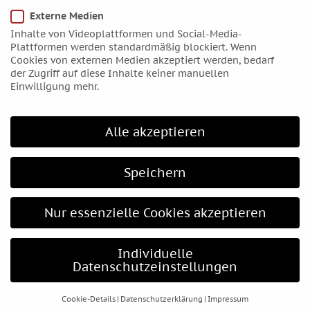
Januar 2016
Externe Medien
Dezember 2015
Inhalte von Videoplattformen und Social-Media-
November 2015
Plattformen werden standardmäßig blockiert. Wenn
Cookies von externen Medien akzeptiert werden, bedarf
Oktober 2015
der Zugriff auf diese Inhalte keiner manuellen
September 2015
Einwilligung mehr.
August 2015
Juli 2015
Alle akzeptieren
Juni 2015
Mai 2015
Speichern
April 2015
März 2015
Nur essenzielle Cookies akzeptieren
Februar 2015
Januar 2015
Individuelle
Dezember 2014
Datenschutzeinstellungen
November 2014
Oktober 2014
Cookie-Details
Datenschutzerklärung
Impressum