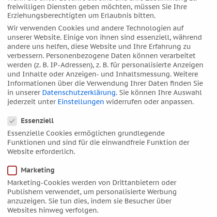
freiwilligen Diensten geben möchten, müssen Sie Ihre
April 2017
Erziehungsberechtigten um Erlaubnis bitten.
März 2017
Wir verwenden Cookies und andere Technologien auf
unserer Website. Einige von ihnen sind essenziell, während
Februar 2017
andere uns helfen, diese Website und Ihre Erfahrung zu
Januar 2017
verbessern.
Personenbezogene Daten können verarbeitet
werden (z. B. IP-Adressen), z. B. für personalisierte Anzeigen
Dezember 2016
und Inhalte oder Anzeigen- und Inhaltsmessung.
Weitere
November 2016
Informationen über die Verwendung Ihrer Daten finden Sie
in unserer
Datenschutzerklärung
.
Sie können Ihre Auswahl
Oktober 2016
jederzeit unter
Einstellungen
widerrufen oder anpassen.
September 2016
Datenschutzeinstellungen
Essenziell
August 2016
Essenzielle Cookies ermöglichen grundlegende
Juli 2016
Funktionen und sind für die einwandfreie Funktion der
Juni 2016
Website erforderlich.
Mai 2016
Marketing
April 2016
Marketing-Cookies werden von Drittanbietern oder
Publishern verwendet, um personalisierte Werbung
März 2016
anzuzeigen. Sie tun dies, indem sie Besucher über
Februar 2016
Websites hinweg verfolgen.