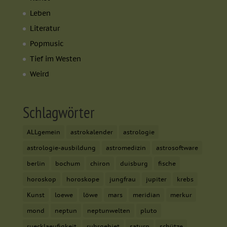
Leben
Literatur
Popmusic
Tief im Westen
Weird
Schlagwörter
ALLgemein
astrokalender
astrologie
astrologie-ausbildung
astromedizin
astrosoftware
berlin
bochum
chiron
duisburg
fische
horoskop
horoskope
jungfrau
jupiter
krebs
Kunst
loewe
löwe
mars
meridian
merkur
mond
neptun
neptunwelten
pluto
ruecklaeufigkeit
ruhrgebiet
saturn
schütze