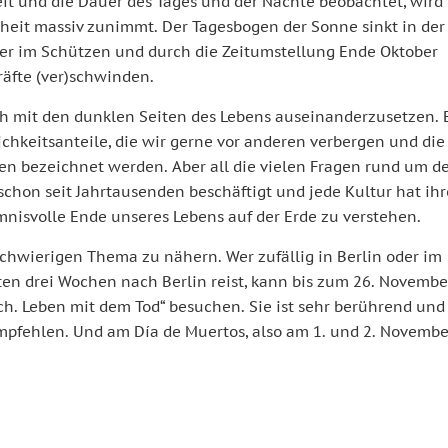
it und die Dauer des Tages und der Nächte beobachtet, wird
heit massiv zunimmt. Der Tagesbogen der Sonne sinkt in der
oder im Schützen und durch die Zeitumstellung Ende Oktober
räfte (ver)schwinden.
ch mit den dunklen Seiten des Lebens auseinanderzusetzen. 
chkeitsanteile, die wir gerne vor anderen verbergen und die
en bezeichnet werden. Aber all die vielen Fragen rund um d
chon seit Jahrtausenden beschäftigt und jede Kultur hat ihr
nisvolle Ende unseres Lebens auf der Erde zu verstehen.
 schwierigen Thema zu nähern. Wer zufällig in Berlin oder im
en drei Wochen nach Berlin reist, kann bis zum 26. Novembe
h. Leben mit dem Tod“ besuchen. Sie ist sehr berührend und
mpfehlen. Und am Día de Muertos, also am 1. und 2. November