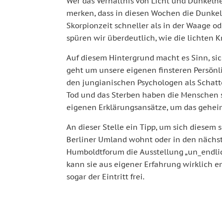
Wer das Verhältnis von Licht und Dunkelhe
merken, dass in diesen Wochen die Dunkel
Skorpionzeit schneller als in der Waage 
spüren wir überdeutlich, wie die lichten K
Auf diesem Hintergrund macht es Sinn, si
geht um unsere eigenen finsteren Persönli
den jungianischen Psychologen als Schatt
Tod und das Sterben haben die Menschen s
eigenen Erklärungsansätze, um das geheim
An dieser Stelle ein Tipp, um sich diesem
Berliner Umland wohnt oder in den nächst
Humboldtforum die Ausstellung „un_endlic
kann sie aus eigener Erfahrung wirklich e
sogar der Eintritt frei.