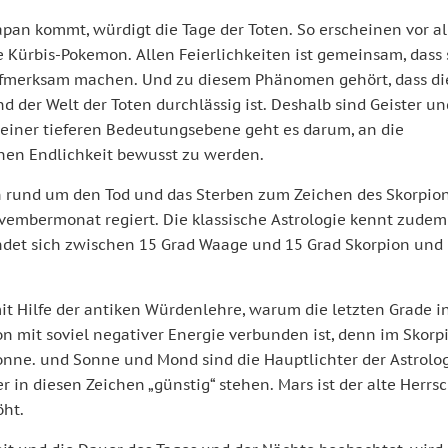
apan kommt, würdigt die Tage der Toten. So erscheinen vor a
 Kürbis-Pokemon. Allen Feierlichkeiten ist gemeinsam, dass 
ufmerksam machen. Und zu diesem Phänomen gehört, dass di
 der Welt der Toten durchlässig ist. Deshalb sind Geister un
 einer tieferen Bedeutungsebene geht es darum, an die
nen Endlichkeit bewusst zu werden.
 rund um den Tod und das Sterben zum Zeichen des Skorpion
ovembermonat regiert. Die klassische Astrologie kennt zudem
ndet sich zwischen 15 Grad Waage und 15 Grad Skorpion und 
mit Hilfe der antiken Würdenlehre, warum die letzten Grade i
n mit soviel negativer Energie verbunden ist, denn im Skorp
Sonne. und Sonne und Mond sind die Hauptlichter der Astrolog
 in diesen Zeichen „günstig“ stehen. Mars ist der alte Herrs
öht.