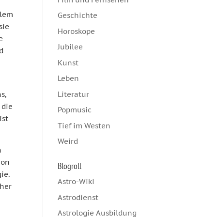
llem
Geschichte
sie
Horoskope
e
Jubilee
d
Kunst
Leben
Literatur
s,
 die
Popmusic
ist
Tief im Westen
Weird
n
ion
Blogroll
ie.
Astro-Wiki
cher
Astrodienst
Astrologie Ausbildung