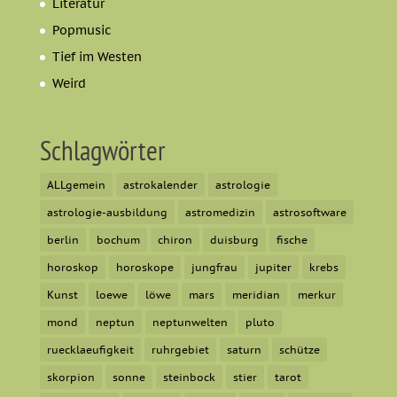
Literatur
Popmusic
Tief im Westen
Weird
Schlagwörter
ALLgemein
astrokalender
astrologie
astrologie-ausbildung
astromedizin
astrosoftware
berlin
bochum
chiron
duisburg
fische
horoskop
horoskope
jungfrau
jupiter
krebs
Kunst
loewe
löwe
mars
meridian
merkur
mond
neptun
neptunwelten
pluto
ruecklaeufigkeit
ruhrgebiet
saturn
schütze
skorpion
sonne
steinbock
stier
tarot