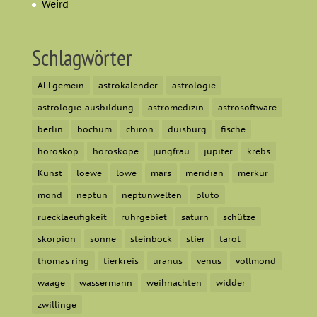
Weird
Schlagwörter
ALLgemein
astrokalender
astrologie
astrologie-ausbildung
astromedizin
astrosoftware
berlin
bochum
chiron
duisburg
fische
horoskop
horoskope
jungfrau
jupiter
krebs
Kunst
loewe
löwe
mars
meridian
merkur
mond
neptun
neptunwelten
pluto
ruecklaeufigkeit
ruhrgebiet
saturn
schütze
skorpion
sonne
steinbock
stier
tarot
thomas ring
tierkreis
uranus
venus
vollmond
waage
wassermann
weihnachten
widder
zwillinge