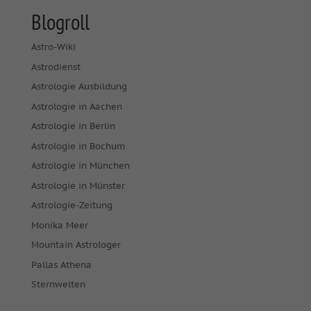
Blogroll
Astro-Wiki
Astrodienst
Astrologie Ausbildung
Astrologie in Aachen
Astrologie in Berlin
Astrologie in Bochum
Astrologie in München
Astrologie in Münster
Astrologie-Zeitung
Monika Meer
Mountain Astrologer
Pallas Athena
Sternwelten