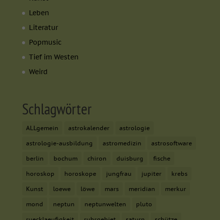
Leben
Literatur
Popmusic
Tief im Westen
Weird
Schlagwörter
ALLgemein
astrokalender
astrologie
astrologie-ausbildung
astromedizin
astrosoftware
berlin
bochum
chiron
duisburg
fische
horoskop
horoskope
jungfrau
jupiter
krebs
Kunst
loewe
löwe
mars
meridian
merkur
mond
neptun
neptunwelten
pluto
ruecklaeufigkeit
ruhrgebiet
saturn
schütze