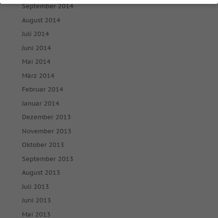
Datenschutzeinstellungen
September 2014
August 2014
Wenn Sie unter 16 Jahre alt sind und Ihre Zustimmung zu
Juli 2014
freiwilligen Diensten geben möchten, müssen Sie Ihre
Erziehungsberechtigten um Erlaubnis bitten.
Juni 2014
Wir verwenden Cookies und andere Technologien auf
Mai 2014
unserer Website. Einige von ihnen sind essenziell, während
andere uns helfen, diese Website und Ihre Erfahrung zu
März 2014
verbessern.
Personenbezogene Daten können verarbeitet
Februar 2014
werden (z. B. IP-Adressen), z. B. für personalisierte Anzeigen
und Inhalte oder Anzeigen- und Inhaltsmessung.
Weitere
Januar 2014
Informationen über die Verwendung Ihrer Daten finden Sie
Dezember 2013
in unserer
Datenschutzerklärung
.
Hier finden Sie eine Übersicht über alle verwendeten
November 2013
Cookies. Sie können Ihre Einwilligung zu ganzen Kategorien
Oktober 2013
geben oder sich weitere Informationen anzeigen lassen und
so nur bestimmte Cookies auswählen.
September 2013
August 2013
Alle akzeptieren
Speichern
Juli 2013
Juni 2013
Nur essenzielle Cookies akzeptieren
Mai 2013