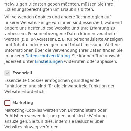
freiwilligen Diensten geben möchten, müssen Sie Ihre
April 2017
Erziehungsberechtigten um Erlaubnis bitten.
März 2017
Wir verwenden Cookies und andere Technologien auf
unserer Website. Einige von ihnen sind essenziell, während
Februar 2017
andere uns helfen, diese Website und Ihre Erfahrung zu
Januar 2017
verbessern.
Personenbezogene Daten können verarbeitet
werden (z. B. IP-Adressen), z. B. für personalisierte Anzeigen
Dezember 2016
und Inhalte oder Anzeigen- und Inhaltsmessung.
Weitere
November 2016
Informationen über die Verwendung Ihrer Daten finden Sie
in unserer
Datenschutzerklärung
.
Sie können Ihre Auswahl
Oktober 2016
jederzeit unter
Einstellungen
widerrufen oder anpassen.
September 2016
Datenschutzeinstellungen
Essenziell
August 2016
Essenzielle Cookies ermöglichen grundlegende
Juli 2016
Funktionen und sind für die einwandfreie Funktion der
Juni 2016
Website erforderlich.
Mai 2016
Marketing
April 2016
Marketing-Cookies werden von Drittanbietern oder
Publishern verwendet, um personalisierte Werbung
März 2016
anzuzeigen. Sie tun dies, indem sie Besucher über
Februar 2016
Websites hinweg verfolgen.