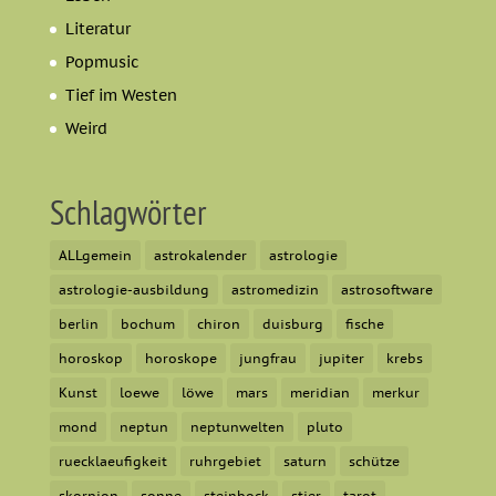
Literatur
Popmusic
Tief im Westen
Weird
Schlagwörter
ALLgemein
astrokalender
astrologie
astrologie-ausbildung
astromedizin
astrosoftware
berlin
bochum
chiron
duisburg
fische
horoskop
horoskope
jungfrau
jupiter
krebs
Kunst
loewe
löwe
mars
meridian
merkur
mond
neptun
neptunwelten
pluto
ruecklaeufigkeit
ruhrgebiet
saturn
schütze
skorpion
sonne
steinbock
stier
tarot