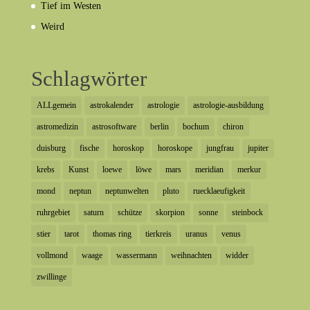
Tief im Westen
Weird
Schlagwörter
ALLgemein
astrokalender
astrologie
astrologie-ausbildung
astromedizin
astrosoftware
berlin
bochum
chiron
duisburg
fische
horoskop
horoskope
jungfrau
jupiter
krebs
Kunst
loewe
löwe
mars
meridian
merkur
mond
neptun
neptunwelten
pluto
ruecklaeufigkeit
ruhrgebiet
saturn
schütze
skorpion
sonne
steinbock
stier
tarot
thomas ring
tierkreis
uranus
venus
vollmond
waage
wassermann
weihnachten
widder
zwillinge