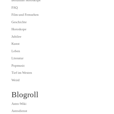
Berühmte Horoskope
FAQ
Film und Fernsehen
Geschichte
Horoskope
Jubilee
Kunst
Leben
Literatur
Popmusic
Tief im Westen
Weird
Blogroll
Astro-Wiki
Astrodienst