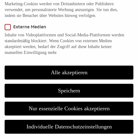
Marketing-Cookies werden von Drittanbietern oder Publishern
August 2016
verwendet, um personalisierte Werbung anzuzeigen. Sie tun dies,
indem sie Besucher über Websites hinweg verfolgen.
Juli 2016
Juni 2016
Externe Medien
Mai 2016
Inhalte von Videoplattformen und Social-Media-Plattformen werden
standardmäßig blockiert. Wenn Cookies von externen Medien
April 2016
akzeptiert werden, bedarf der Zugriff auf diese Inhalte keiner
März 2016
manuellen Einwilligung mehr.
Februar 2016
Januar 2016
Alle akzeptieren
Dezember 2015
November 2015
Speichern
Oktober 2015
September 2015
Nur essenzielle Cookies akzeptieren
August 2015
Juli 2015
Individuelle Datenschutzeinstellungen
Juni 2015