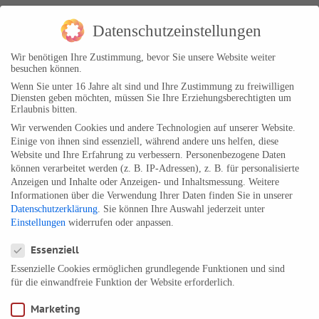
Dezember 2017
Datenschutzeinstellungen
November 2017
Oktober 2017
Wir benötigen Ihre Zustimmung, bevor Sie unsere Website weiter
besuchen können.
September 2017
Wenn Sie unter 16 Jahre alt sind und Ihre Zustimmung zu freiwilligen
August 2017
Diensten geben möchten, müssen Sie Ihre Erziehungsberechtigten um
Erlaubnis bitten.
Juli 2017
Wir verwenden Cookies und andere Technologien auf unserer Website.
Juni 2017
Einige von ihnen sind essenziell, während andere uns helfen, diese
Mai 2017
Website und Ihre Erfahrung zu verbessern.
Personenbezogene Daten
können verarbeitet werden (z. B. IP-Adressen), z. B. für personalisierte
April 2017
Anzeigen und Inhalte oder Anzeigen- und Inhaltsmessung.
Weitere
März 2017
Informationen über die Verwendung Ihrer Daten finden Sie in unserer
Datenschutzerklärung
.
Sie können Ihre Auswahl jederzeit unter
Februar 2017
Einstellungen
widerrufen oder anpassen.
Januar 2017
Datenschutzeinstellungen
Essenziell
Dezember 2016
Essenzielle Cookies ermöglichen grundlegende Funktionen und sind
November 2016
für die einwandfreie Funktion der Website erforderlich.
Oktober 2016
Marketing
September 2016