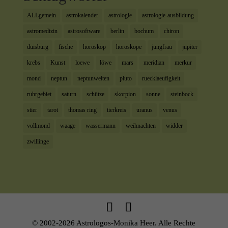
ALLgemein
astrokalender
astrologie
astrologie-ausbildung
astromedizin
astrosoftware
berlin
bochum
chiron
duisburg
fische
horoskop
horoskope
jungfrau
jupiter
krebs
Kunst
loewe
löwe
mars
meridian
merkur
mond
neptun
neptunwelten
pluto
ruecklaeufigkeit
ruhrgebiet
saturn
schütze
skorpion
sonne
steinbock
stier
tarot
thomas ring
tierkreis
uranus
venus
vollmond
waage
wassermann
weihnachten
widder
zwillinge
© 2002-2026 Astrologos-Monika Heer. Alle Rechte