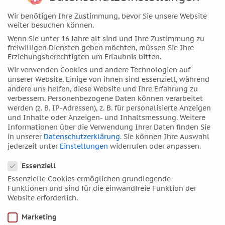
Februar 2019
Wir benötigen Ihre Zustimmung, bevor Sie unsere Website
Januar 2019
weiter besuchen können.
Dezember 2018
Wenn Sie unter 16 Jahre alt sind und Ihre Zustimmung zu
November 2018
freiwilligen Diensten geben möchten, müssen Sie Ihre
Erziehungsberechtigten um Erlaubnis bitten.
Oktober 2018
Wir verwenden Cookies und andere Technologien auf
September 2018
unserer Website. Einige von ihnen sind essenziell, während
andere uns helfen, diese Website und Ihre Erfahrung zu
August 2018
verbessern.
Personenbezogene Daten können verarbeitet
Juli 2018
werden (z. B. IP-Adressen), z. B. für personalisierte Anzeigen
und Inhalte oder Anzeigen- und Inhaltsmessung.
Weitere
Juni 2018
Informationen über die Verwendung Ihrer Daten finden Sie
Mai 2018
in unserer
Datenschutzerklärung
.
Sie können Ihre Auswahl
jederzeit unter
Einstellungen
widerrufen oder anpassen.
April 2018
Datenschutzeinstellungen
März 2018
Essenziell
Februar 2018
Essenzielle Cookies ermöglichen grundlegende
Funktionen und sind für die einwandfreie Funktion der
Januar 2018
Website erforderlich.
Dezember 2017
Marketing
November 2017