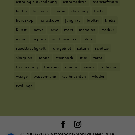
astrologie-ausbildung
astromedizin
astrosoftware
berlin
bochum
chiron
duisburg
fische
horoskop
horoskope
jungfrau
jupiter
krebs
Kunst
loewe
löwe
mars
meridian
merkur
mond
neptun
neptunwelten
pluto
ruecklaeufigkeit
ruhrgebiet
saturn
schütze
skorpion
sonne
steinbock
stier
tarot
thomas ring
tierkreis
uranus
venus
vollmond
waage
wassermann
weihnachten
widder
zwillinge
© 2002-2026 Astrologos-Monika Heer. Alle