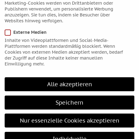
Marketing-Cookies werden von Drittanbietern oder
Oktober 2017
Publishern verwendet, um personalisierte Werbung
September 2017
anzuzeigen. Sie tun dies, indem sie Besucher über
Websites hinweg verfolgen.
August 2017
Juli 2017
Externe Medien
Inhalte von Videoplattformen und Social-Media-
Juni 2017
Plattformen werden standardmäßig blockiert. Wenn
Mai 2017
Cookies von externen Medien akzeptiert werden, bedarf
der Zugriff auf diese Inhalte keiner manuellen
April 2017
Einwilligung mehr.
März 2017
Februar 2017
Alle akzeptieren
Januar 2017
Dezember 2016
Speichern
November 2016
Oktober 2016
Nur essenzielle Cookies akzeptieren
September 2016
August 2016
Juli 2016
Individuelle