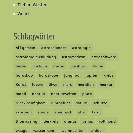
Tief im Westen
Weird
Schlagwörter
ALLgemein
astrokalender
astrologie
astrologie-ausbildung
astromedizin
astrosoftware
berlin
bochum
chiron
duisburg
fische
horoskop
horoskope
jungfrau
jupiter
krebs
Kunst
loewe
löwe
mars
meridian
merkur
mond
neptun
neptunwelten
pluto
ruecklaeufigkeit
ruhrgebiet
saturn
schütze
skorpion
sonne
steinbock
stier
tarot
thomas ring
tierkreis
uranus
venus
vollmond
waage
wassermann
weihnachten
widder