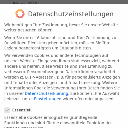
Februar 2018
Januar 2018
Datenschutzeinstellungen
Dezember 2017
Wir benötigen Ihre Zustimmung, bevor Sie unsere Website
November 2017
weiter besuchen können.
Oktober 2017
Wenn Sie unter 16 Jahre alt sind und Ihre Zustimmung zu
freiwilligen Diensten geben möchten, müssen Sie Ihre
September 2017
Erziehungsberechtigten um Erlaubnis bitten.
August 2017
Wir verwenden Cookies und andere Technologien auf
Juli 2017
unserer Website. Einige von ihnen sind essenziell, während
andere uns helfen, diese Website und Ihre Erfahrung zu
Juni 2017
verbessern.
Personenbezogene Daten können verarbeitet
Mai 2017
werden (z. B. IP-Adressen), z. B. für personalisierte Anzeigen
und Inhalte oder Anzeigen- und Inhaltsmessung.
Weitere
April 2017
Informationen über die Verwendung Ihrer Daten finden Sie
März 2017
in unserer
Datenschutzerklärung
.
Sie können Ihre Auswahl
jederzeit unter
Einstellungen
widerrufen oder anpassen.
Februar 2017
Datenschutzeinstellungen
Januar 2017
Essenziell
Essenzielle Cookies ermöglichen grundlegende
Dezember 2016
Funktionen und sind für die einwandfreie Funktion der
November 2016