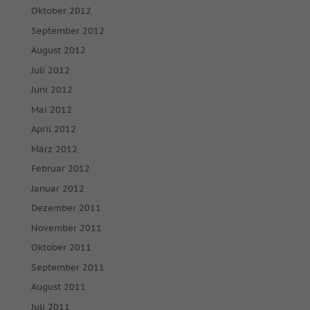
Oktober 2012
Inhalte von Videoplattformen und Social-Media-Plattformen
September 2012
werden standardmäßig blockiert. Wenn Cookies von externen
Medien akzeptiert werden, bedarf der Zugriff auf diese Inhalte
August 2012
keiner manuellen Einwilligung mehr.
Juli 2012
Cookie-Informationen anzeigen
Juni 2012
powered by Borlabs Cookie
Datenschutzerklärung
Impressum
Mai 2012
April 2012
März 2012
Februar 2012
Januar 2012
Dezember 2011
November 2011
Oktober 2011
September 2011
August 2011
Juli 2011