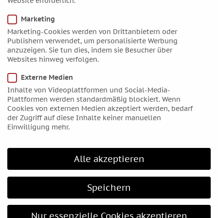
Website erforderlich.
Oktober 2016
Marketing
September 2016
Marketing-Cookies werden von Drittanbietern oder
August 2016
Publishern verwendet, um personalisierte Werbung
anzuzeigen. Sie tun dies, indem sie Besucher über
Juli 2016
Websites hinweg verfolgen.
Juni 2016
Externe Medien
Mai 2016
Inhalte von Videoplattformen und Social-Media-
April 2016
Plattformen werden standardmäßig blockiert. Wenn
März 2016
Cookies von externen Medien akzeptiert werden, bedarf
der Zugriff auf diese Inhalte keiner manuellen
Februar 2016
Einwilligung mehr.
Januar 2016
Dezember 2015
Alle akzeptieren
November 2015
Oktober 2015
Speichern
September 2015
August 2015
Nur essenzielle Cookies akzeptieren
Juli 2015