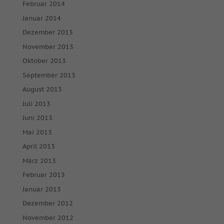
Februar 2014
so nur bestimmte Cookies auswählen.
Januar 2014
Alle akzeptieren
Speichern
Dezember 2013
November 2013
Nur essenzielle Cookies akzeptieren
Oktober 2013
Zurück
September 2013
Datenschutzeinstellungen
August 2013
Essenziell (1)
Juli 2013
Essenzielle Cookies ermöglichen grundlegende Funktionen und
Juni 2013
sind für die einwandfreie Funktion der Website erforderlich.
Mai 2013
Cookie-Informationen anzeigen
April 2013
Mar
Marketing (2)
März 2013
Marketing-Cookies werden von Drittanbietern oder Publishern
Februar 2013
verwendet, um personalisierte Werbung anzuzeigen. Sie tun dies,
indem sie Besucher über Websites hinweg verfolgen.
Januar 2013
Cookie-Informationen anzeigen
Dezember 2012
November 2012
Ext
Externe Medien (7)