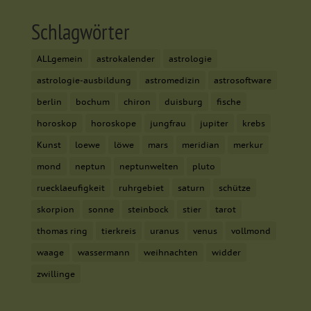
Schlagwörter
ALLgemein
astrokalender
astrologie
astrologie-ausbildung
astromedizin
astrosoftware
berlin
bochum
chiron
duisburg
fische
horoskop
horoskope
jungfrau
jupiter
krebs
Kunst
loewe
löwe
mars
meridian
merkur
mond
neptun
neptunwelten
pluto
ruecklaeufigkeit
ruhrgebiet
saturn
schütze
skorpion
sonne
steinbock
stier
tarot
thomas ring
tierkreis
uranus
venus
vollmond
waage
wassermann
weihnachten
widder
zwillinge