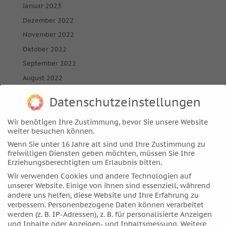
Januar 2023
Dezember 2022
November 2022
Oktober 2022
September 2022
August 2022
Juli 2022
Datenschutzeinstellungen
Juni 2022
Mai 2022
Wir benötigen Ihre Zustimmung, bevor Sie unsere Website
weiter besuchen können.
April 2022
Wenn Sie unter 16 Jahre alt sind und Ihre Zustimmung zu
März 2022
freiwilligen Diensten geben möchten, müssen Sie Ihre
Erziehungsberechtigten um Erlaubnis bitten.
Februar 2022
Wir verwenden Cookies und andere Technologien auf
Januar 2022
unserer Website. Einige von ihnen sind essenziell, während
Dezember 2021
andere uns helfen, diese Website und Ihre Erfahrung zu
verbessern.
Personenbezogene Daten können verarbeitet
November 2021
werden (z. B. IP-Adressen), z. B. für personalisierte Anzeigen
Oktober 2021
und Inhalte oder Anzeigen- und Inhaltsmessung.
Weitere