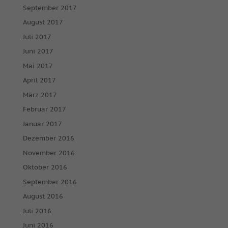
Mar
Marketing (2)
September 2017
August 2017
Marketing-Cookies werden von Drittanbietern oder Publishern
verwendet, um personalisierte Werbung anzuzeigen. Sie tun dies,
Juli 2017
indem sie Besucher über Websites hinweg verfolgen.
Juni 2017
Cookie-Informationen anzeigen
Mai 2017
Ext
Externe Medien (7)
April 2017
März 2017
Inhalte von Videoplattformen und Social-Media-Plattformen
werden standardmäßig blockiert. Wenn Cookies von externen
Februar 2017
Medien akzeptiert werden, bedarf der Zugriff auf diese Inhalte
keiner manuellen Einwilligung mehr.
Januar 2017
Cookie-Informationen anzeigen
Dezember 2016
powered by Borlabs Cookie
November 2016
Datenschutzerklärung
Impressum
Oktober 2016
September 2016
August 2016
Juli 2016
Juni 2016