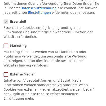
Informationen über die Verwendung Ihrer Daten finden Sie
September 2021
in unserer
Datenschutzerklärung
.
Sie können Ihre Auswahl
August 2021
jederzeit unter
Einstellungen
widerrufen oder anpassen.
Datenschutzeinstellungen
Juli 2021
Essenziell
Juni 2021
Essenzielle Cookies ermöglichen grundlegende
Mai 2021
Funktionen und sind für die einwandfreie Funktion der
Website erforderlich.
April 2021
März 2021
Marketing
Marketing-Cookies werden von Drittanbietern oder
Februar 2021
Publishern verwendet, um personalisierte Werbung
Januar 2021
anzuzeigen. Sie tun dies, indem sie Besucher über
Websites hinweg verfolgen.
Dezember 2020
November 2020
Externe Medien
Oktober 2020
Inhalte von Videoplattformen und Social-Media-
Plattformen werden standardmäßig blockiert. Wenn
September 2020
Cookies von externen Medien akzeptiert werden, bedarf
August 2020
der Zugriff auf diese Inhalte keiner manuellen
Einwilligung mehr.
Juli 2020
Juni 2020