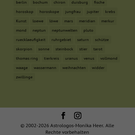
berlin
bochum
chiron
duisburg
fische
horoskop
horoskope
jungfrau
jupiter
krebs
Kunst
loewe
löwe
mars
meridian
merkur
mond
neptun
neptunwelten
pluto
ruecklaeufigkeit
ruhrgebiet
saturn
schütze
skorpion
sonne
steinbock
stier
tarot
thomas ring
tierkreis
uranus
venus
vollmond
waage
wassermann
weihnachten
widder
zwillinge
© 2002-2026 Astrologos-Monika Heer. Alle
Rechte vorbehalten