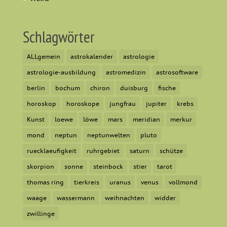
Schlagwörter
ALLgemein
astrokalender
astrologie
astrologie-ausbildung
astromedizin
astrosoftware
berlin
bochum
chiron
duisburg
fische
horoskop
horoskope
jungfrau
jupiter
krebs
Kunst
loewe
löwe
mars
meridian
merkur
mond
neptun
neptunwelten
pluto
ruecklaeufigkeit
ruhrgebiet
saturn
schütze
skorpion
sonne
steinbock
stier
tarot
thomas ring
tierkreis
uranus
venus
vollmond
waage
wassermann
weihnachten
widder
zwillinge