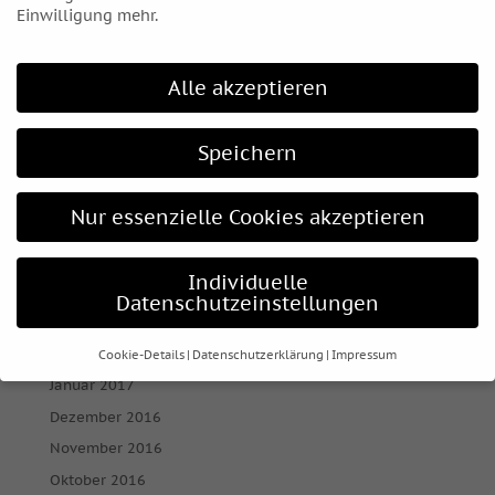
Januar 2018
Einwilligung mehr.
Dezember 2017
November 2017
Alle akzeptieren
Oktober 2017
September 2017
Speichern
August 2017
Juli 2017
Nur essenzielle Cookies akzeptieren
Juni 2017
Mai 2017
Individuelle
April 2017
Datenschutzeinstellungen
März 2017
Februar 2017
Cookie-Details
Datenschutzerklärung
Impressum
Datenschutzeinstellungen
Januar 2017
Dezember 2016
Wenn Sie unter 16 Jahre alt sind und Ihre Zustimmung zu
freiwilligen Diensten geben möchten, müssen Sie Ihre
November 2016
Erziehungsberechtigten um Erlaubnis bitten.
Oktober 2016