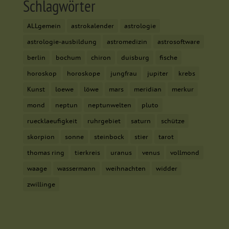
Schlagwörter
ALLgemein
astrokalender
astrologie
astrologie-ausbildung
astromedizin
astrosoftware
berlin
bochum
chiron
duisburg
fische
horoskop
horoskope
jungfrau
jupiter
krebs
Kunst
loewe
löwe
mars
meridian
merkur
mond
neptun
neptunwelten
pluto
ruecklaeufigkeit
ruhrgebiet
saturn
schütze
skorpion
sonne
steinbock
stier
tarot
thomas ring
tierkreis
uranus
venus
vollmond
waage
wassermann
weihnachten
widder
zwillinge