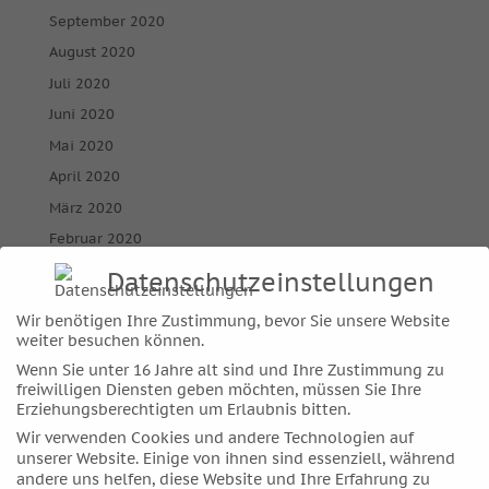
September 2020
August 2020
Juli 2020
Juni 2020
Mai 2020
April 2020
März 2020
Februar 2020
Januar 2020
Datenschutzeinstellungen
Dezember 2019
Wir benötigen Ihre Zustimmung, bevor Sie unsere Website
November 2019
weiter besuchen können.
Oktober 2019
Wenn Sie unter 16 Jahre alt sind und Ihre Zustimmung zu
freiwilligen Diensten geben möchten, müssen Sie Ihre
September 2019
Erziehungsberechtigten um Erlaubnis bitten.
August 2019
Wir verwenden Cookies und andere Technologien auf
Juli 2019
unserer Website. Einige von ihnen sind essenziell, während
andere uns helfen, diese Website und Ihre Erfahrung zu
Juni 2019