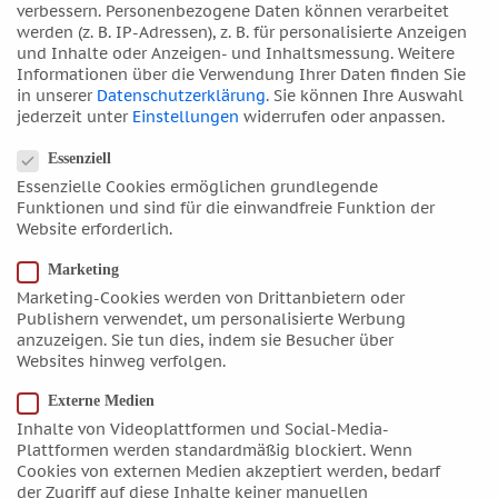
verbessern.
Personenbezogene Daten können verarbeitet
April 2019
werden (z. B. IP-Adressen), z. B. für personalisierte Anzeigen
und Inhalte oder Anzeigen- und Inhaltsmessung.
Weitere
März 2019
Informationen über die Verwendung Ihrer Daten finden Sie
Februar 2019
in unserer
Datenschutzerklärung
.
Sie können Ihre Auswahl
jederzeit unter
Einstellungen
widerrufen oder anpassen.
Januar 2019
Datenschutzeinstellungen
Dezember 2018
Essenziell
Essenzielle Cookies ermöglichen grundlegende
November 2018
Funktionen und sind für die einwandfreie Funktion der
Oktober 2018
Website erforderlich.
September 2018
Marketing
August 2018
Marketing-Cookies werden von Drittanbietern oder
Juli 2018
Publishern verwendet, um personalisierte Werbung
anzuzeigen. Sie tun dies, indem sie Besucher über
Juni 2018
Websites hinweg verfolgen.
Mai 2018
Externe Medien
April 2018
Inhalte von Videoplattformen und Social-Media-
März 2018
Plattformen werden standardmäßig blockiert. Wenn
Cookies von externen Medien akzeptiert werden, bedarf
Februar 2018
der Zugriff auf diese Inhalte keiner manuellen